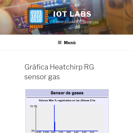
Saltar
al
IOT LABS
contenido
Laboratorio IOT Uruguay
Menú
Gráfica Heatchirp RG
sensor gas