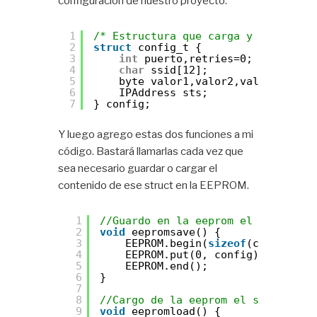
configuración de nuestro proyecto.
1
/* Estructura que carga y guarda en
2
struct
config_t {
3
int
puerto,retries=0;
4
char
ssid[12];
5
byte valor1,valor2,valor3 = 0;
6
IPAddress sts;
7
} config;
Y luego agrego estas dos funciones a mi
código. Bastará llamarlas cada vez que
sea necesario guardar o cargar el
contenido de ese struct en la EEPROM.
1
//Guardo en la eeprom el struct co
2
void
eepromsave() {
3
EEPROM.begin(
sizeof
(config));
4
EEPROM.put(0, config); 
//Guard
5
EEPROM.end();
6
}
7
8
//Cargo de la eeprom el struct con
9
void
eepromload() {