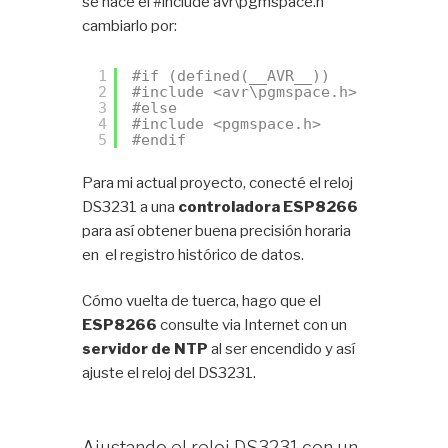
se hace el #include avr\pgmspace.h
cambiarlo por:
1
#if (defined(__AVR__))
2
#include <avr\pgmspace.h>
3
#else
4
#include <pgmspace.h>
5
#endif
Para mi actual proyecto, conecté el reloj
DS3231 a una
controladora ESP8266
para así obtener buena precisión horaria
en el registro histórico de datos.
Cómo vuelta de tuerca, hago que el
ESP8266
consulte via Internet con un
servidor de NTP
al ser encendido y así
ajuste el reloj del DS3231.
Ajustando el reloj DS3231 con un