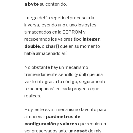
a byte
su contenido.
Luego debía repetir el proceso a la
inversa, leyendo uno a uno los bytes
almacenados en la EEPROM y
recuperando los valores tipo
integer
,
double
, o
char[]
que en su momento
había almacenado allí.
No obstante hay un mecanismo
tremendamente sencillo (y útil) que una
vez lo integras a tu código, seguramente
te acompañará en cada proyecto que
realices.
Hoy, este es mi mecanismo favorito para
almacenar
parámetros de
configuración
y
valores
que requieren
ser preservados ante un
reset
de mis