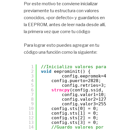
Por este motivo te conviene inicializar
previamente tu estructura con valores
conocidos, «por defecto» y guardarlos en
la EEPROM, antes de leer nada desde allí,
la primera vez que corre tu código
Para lograr esto puedes agregar en tu
código una función como la siguiente:
1
//Inicializo valores para eeprom
2
void
eeprominit() {
3
config.eepromok=49834;
4
config.puerto=2828;
5
config.retries=3;
6
strncpy
(config.ssid, 
"Miproyec
7
config.valor1=10;
8
config.valor2=127;
9
config.valor3=255;
10
config.sts[0] = 0;
11
config.sts[1] = 0;
12
config.sts[2] = 0;
13
config.sts[3] = 0;
14
//Guardo valores por defecto e