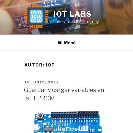
Saltar
al
IOT LABS
contenido
Laboratorio IOT Uruguay
Menú
AUTOR:
IOT
PUBLICADO
18 JUNIO, 2017
EL
Guardar y cargar variables en
la EEPROM