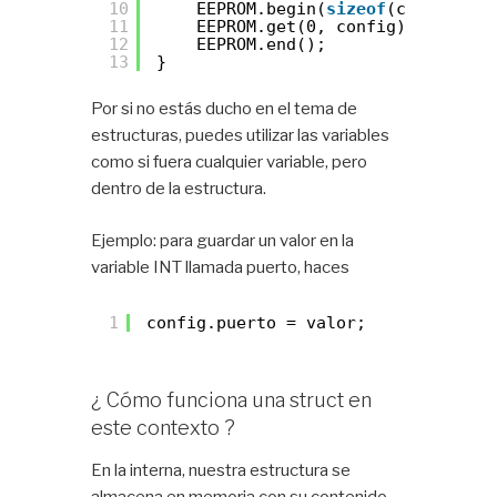
10
EEPROM.begin(
sizeof
(config));
11
EEPROM.get(0, config); 
//Cargo
12
EEPROM.end();
13
}
Por si no estás ducho en el tema de
estructuras, puedes utilizar las variables
como si fuera cualquier variable, pero
dentro de la estructura.
Ejemplo: para guardar un valor en la
variable INT llamada puerto, haces
1
config.puerto = valor;
¿ Cómo funciona una struct en
este contexto ?
En la interna, nuestra estructura se
almacena en memoria con su contenido