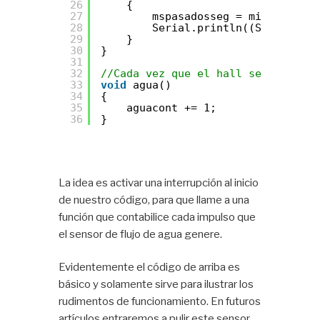
26
{
27
mspasadosseg = millis();
28
Serial.println((String)agu
29
}
30
}
31
32
//Cada vez que el hall sensor del 
33
void
agua()
34
{
35
aguacont += 1;
36
}
La idea es activar una interrupción al inicio
de nuestro código, para que llame a una
función que contabilice cada impulso que
el sensor de flujo de agua genere.
Evidentemente el código de arriba es
básico y solamente sirve para ilustrar los
rudimentos de funcionamiento. En futuros
artículos entraremos a pulir este sensor