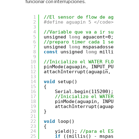
funcionar con interrupciones.
1
//El sensor de flow de agua va al 
2
#define aguapin 5 </code>
3
4
//Variable que va a ir sumando imp
5
unsigned 
long
aguacont=0;
6
//preparo timer cada 1 segundo
7
unsigned 
long
mspasadosseg = 0;
8
const
unsigned 
long
millisxseg = 1
9
10
//Inicializo el WATER FLOW METER:
11
pinMode(aguapin, INPUT_PULLUP);
12
attachInterrupt(aguapin, agua, CHA
13
14
void
setup()
15
{
16
Serial.begin(115200);
17
//Inicializo el WATER FLOW MET
18
pinMode(aguapin, INPUT_PULLUP)
19
attachInterrupt(aguapin, agua,
20
}
21
22
void
loop()
23
{
24
yield(); 
//para el ESP8266
25
if
((millis() - mspasadosseg) 