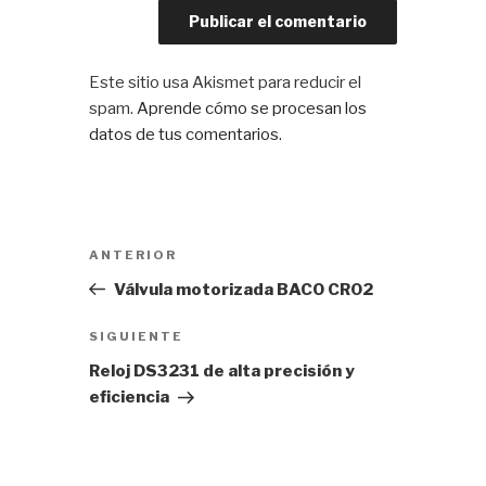
Este sitio usa Akismet para reducir el
spam.
Aprende cómo se procesan los
datos de tus comentarios.
Navegación
Entrada
ANTERIOR
de
anterior:
Válvula motorizada BACO CR02
entradas
Siguiente
SIGUIENTE
entrada
Reloj DS3231 de alta precisión y
eficiencia