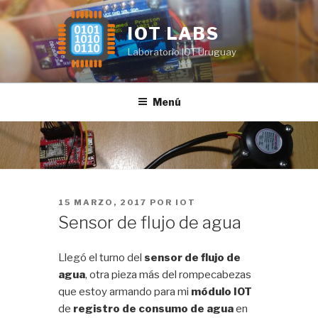
Saltar
al
IOT LABS
contenido
Laboratorio IOT Uruguay
Menú
PUBLICADO
15 MARZO, 2017
POR
IOT
EL
Sensor de flujo de agua
Llegó el turno del
sensor de flujo de
agua
, otra pieza más del rompecabezas
que estoy armando para mi
módulo IOT
de
registro de consumo de agua
en