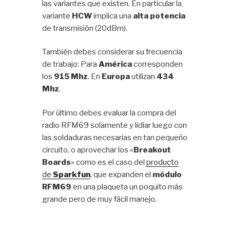
las variantes que existen. En particular la
variante
HCW
implica una
alta potencia
de transmisión (20dBm).
También debes considerar su frecuencia
de trabajo: Para
América
corresponden
los
915 Mhz
. En
Europa
utilizan
434
Mhz
.
Por último debes evaluar la compra del
radio RFM69 solamente y lidiar luego con
las soldaduras necesarias en tan pequeño
circuito, o aprovechar los «
Breakout
Boards
» como es el caso del
producto
de
Sparkfun
, que expanden el
módulo
RFM69
en una plaqueta un poquito más
grande pero de muy fácil manejo.