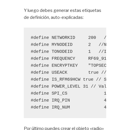
Y luego debes generar estas etiquetas
de definición, auto-explicadas:
#define
NETWORKID
200 
#define
MYNODEID
2 
#define
TONODEID
1 
#define
 FREQUENCY
#define
ENCRYPTKEY
"TOPSECRETPASSW
#define
USEACK
true
#define
IS_RFM69HCW
true
#define
POWER_LEVEL
 31 
#define
SPI_CS
15 
//NSS 
#define
IRQ_PIN
4 
// DIO0
#define
IRQ_NUM
4 //IRQ i
Por último puedes crear el objeto «radio»