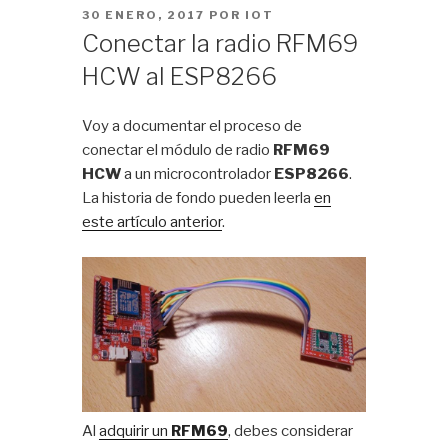
PUBLICADO
30 ENERO, 2017
POR
IOT
EL
Conectar la radio RFM69
HCW al ESP8266
Voy a documentar el proceso de
conectar el módulo de radio
RFM69
HCW
a un microcontrolador
ESP8266
.
La historia de fondo pueden leerla
en
este artículo anterior
.
Al
adquirir un
RFM69
, debes considerar