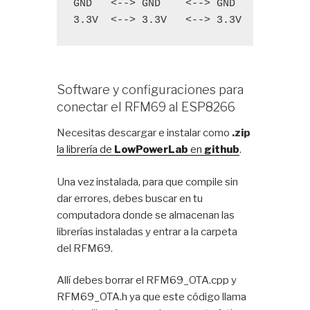
GND   <--> GND    <--> GND

3.3V  <--> 3.3V   <--> 3.3V
Software y configuraciones para
conectar el RFM69 al ESP8266
Necesitas descargar e instalar como
.zip
la librería de
LowPowerLab
en
github
.
Una vez instalada, para que compile sin
dar errores, debes buscar en tu
computadora donde se almacenan las
librerías instaladas y entrar a la carpeta
del RFM69.
Allí debes borrar el RFM69_OTA.cpp y
RFM69_OTA.h ya que este código llama