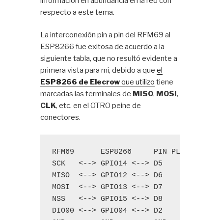
información en abundancia en la red con
respecto a este tema.
La interconexión pin a pin del RFM69 al
ESP8266 fue exitosa de acuerdo a la
siguiente tabla, que no resultó evidente a
primera vista para mi, debido a que
el
ESP8266 de Elecrow
que utilizo
tiene
marcadas las terminales de
MISO
,
MOSI
,
CLK
, etc. en el OTRO peine de
conectores.
RFM69      ESP8266     PIN PLAQUETA

SCK   <--> GPIO14 <--> D5

MISO  <--> GPIO12 <--> D6

MOSI  <--> GPIO13 <--> D7

NSS   <--> GPIO15 <--> D8

DIO00 <--> GPIO04 <--> D2
