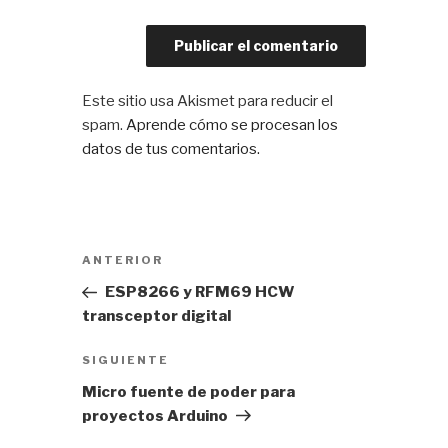
Este sitio usa Akismet para reducir el
spam.
Aprende cómo se procesan los
datos de tus comentarios.
Navegación
Entrada
ANTERIOR
de
anterior:
ESP8266 y RFM69 HCW
entradas
transceptor digital
Siguiente
SIGUIENTE
entrada
Micro fuente de poder para
proyectos Arduino