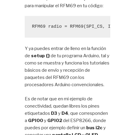
para manipular el RFM69 en tu código:
RFM69
 radio = 
RFM69
(
SPI_CS
, 
IRQ_PIN
, 
Y ya puedes entrar de lleno en la función
de
setup {}
de tu programa Arduino, tal y
como se muestra y funciona los tutoriales
básicos de envío y recepción de
paquetes del RFM69 con los
procesadores Arduino convencionales.
Es de notar que en mi ejemplo de
conectividad, quedan libres los pines
etiquetados
D3
y
D4
, que corresponden
a
GPIO0
y
GPIO2
del ESP8266, donde
puedes por ejemplo definir un
bus i2c
y
conectar una
pantalla LCD
u
OLED