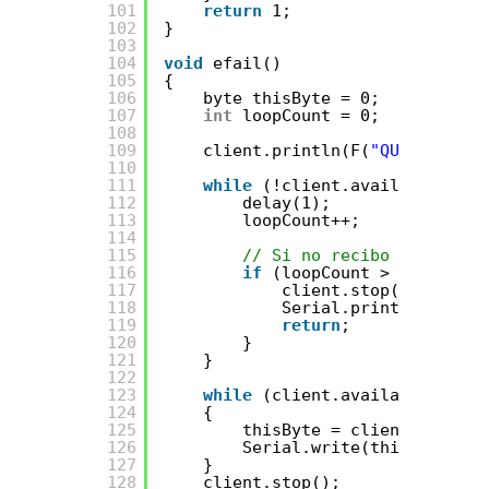
101
return
1;
102
}
103
104
void
efail()
105
{
106
byte thisByte = 0;
107
int
loopCount = 0;
108
109
client.println(F(
"QUIT"
));
110
111
while
(!client.available()) {
112
delay(1);
113
loopCount++;
114
115
// Si no recibo nada en 1
116
if
(loopCount > 10000) {
117
client.stop();
118
Serial.println(F(
"\r\
119
return
;
120
}
121
}
122
123
while
(client.available())
124
{
125
thisByte = client.read();
126
Serial.write(thisByte);
127
}
128
client.stop();