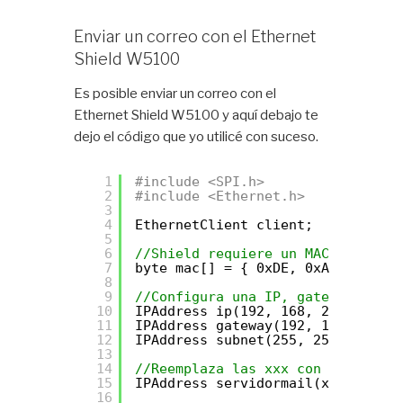
Enviar un correo con el Ethernet
Shield W5100
Es posible enviar un correo con el
Ethernet Shield W5100 y aquí debajo te
dejo el código que yo utilicé con suceso.
1
#include <SPI.h>
2
#include <Ethernet.h>     //Ether
3
4
EthernetClient client;
5
6
//Shield requiere un MACADDRESS U
7
byte mac[] = { 0xDE, 0xAD, 0xBE, 
8
9
//Configura una IP, gateway y sub
10
IPAddress ip(192, 168, 2, 19);  
11
IPAddress gateway(192, 168, 2, 1)
12
IPAddress subnet(255, 255, 255, 0
13
14
//Reemplaza las xxx con la IP de 
15
IPAddress servidormail(xxx, xxx, 
16