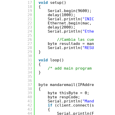
17
void
setup()
18
{
19
Serial.begin(9600);
20
delay(1000);
21
Serial.println(
"INICIO SISTEM
22
Ethernet.begin(mac, ip, gatew
23
delay(2000);
24
Serial.println(
"Ethernet Inic
25
26
//Cambia las cuentas de c
27
byte resultado = mandaremail(
28
Serial.println(
"RESULTADO DE 
29
}
30
31
void
loop()
32
{
33
/* add main program code here
34
}
35
36
37
byte mandaremail(IPAddress smtp, 
38
{
39
byte thisByte = 0;
40
byte respCode;
41
Serial.println(
"Mandar correo
42
if
(client.connect(smtp, 25))
43
{
44
Serial.println(F(
"connect