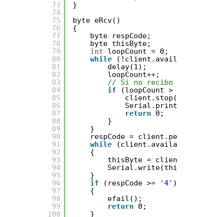
73
}
74
75
byte eRcv()
76
{
77
byte respCode;
78
byte thisByte;
79
int
loopCount = 0;
80
while
(!client.available()) {
81
delay(1);
82
loopCount++;
83
// Si no recibo nada en 1
84
if
(loopCount > 10000) {
85
client.stop();
86
Serial.println(F(
"\r\
87
return
0;
88
}
89
}
90
respCode = client.peek();
91
while
(client.available())
92
{
93
thisByte = client.read();
94
Serial.write(thisByte);
95
}
96
if
(respCode >= 
'4'
)
97
{
98
efail();
99
return
0;
100
}