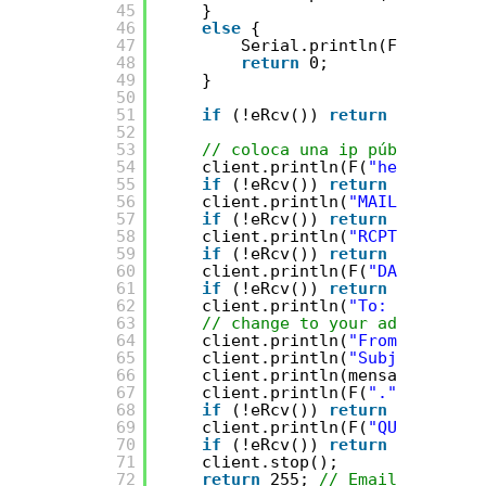
45
}
46
else
{
47
Serial.println(F(
"No pudo
48
return
0;
49
}
50
51
if
(!eRcv()) 
return
1;
52
53
// coloca una ip pública tuya
54
client.println(F(
"helo 1.2.3.
55
if
(!eRcv()) 
return
2;
56
client.println(
"MAIL From: <"
57
if
(!eRcv()) 
return
3;
58
client.println(
"RCPT To: "
+ 
59
if
(!eRcv()) 
return
4;
60
client.println(F(
"DATA"
));
61
if
(!eRcv()) 
return
5;
62
client.println(
"To: You <"
+ 
63
// change to your address
64
client.println(
"From: cuenta 
65
client.println(
"Subject: "
+ 
66
client.println(mensaje);
67
client.println(F(
"."
));
68
if
(!eRcv()) 
return
6;
69
client.println(F(
"QUIT"
));
70
if
(!eRcv()) 
return
7;
71
client.stop();
72
return
255; 
// Email enviado