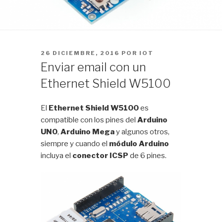
PUBLICADO
26 DICIEMBRE, 2016
POR
IOT
EL
Enviar email con un
Ethernet Shield W5100
El
Ethernet Shield W5100
es
compatible con los pines del
Arduino
UNO
,
Arduino Mega
y algunos otros,
siempre y cuando el
módulo Arduino
incluya el
conector ICSP
de 6 pines.