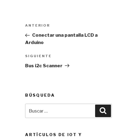
Navegación
Entrada
ANTERIOR
de
anterior:
Conectar una pantalla LCD a
entradas
Arduino
Siguiente
SIGUIENTE
entrada
Bus i2c Scanner
BÚSQUEDA
Buscar
Buscar
por:
ARTÍCULOS DE IOT Y