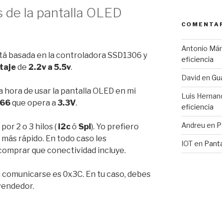
s de la pantalla OLED
COMENTAR
Antonio Má
stá basada en la controladora SSD1306 y
eficiencia
taje
de
2.2v a 5.5v
.
David
en
Gua
la hora de usar la pantalla OLED en mi
Luis Hernan
266
que opera a
3.3V
.
eficiencia
Andreu
en
P
or 2 o 3 hilos (
i2c
ó
Spi
). Yo prefiero
 más rápido. En todo caso les
IOT
en
Pant
comprar que conectividad incluye.
a comunicarse es 0x3C. En tu caso, debes
 vendedor.