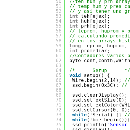
50
//teh huh y prh arra
51
// temp hum y pres c
52
// y asi tener una g
53
int
teh[ejex];
54
int
huh[ejex];
55
int
prh[ejex];
56
// teprom, huprom y 
57
// calculando promed
58
// en los arrays his
59
long
teprom, huprom,
60
int
promediar;
61
//Contadores varios 
62
byte cont,conth,wait
63
64
/* ==== Setup ==== *
65
void
setup() {
66
Wire.begin(2,14); 
/
67
ssd.begin(0x3C); 
//
68
69
ssd.clearDisplay();
70
ssd.setTextSize(0);
71
ssd.setTextColor(WH
72
ssd.setCursor(0, 0)
73
while
(!Serial) {} 
/
74
while
(!bme.begin())
75
ssd.println(
"Sensor
76
ssd.display();