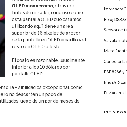
OLED monocromo
, otras con
Impresora 3
tintes de un color, o incluso como
esta pantalla OLED que estamos
Reloj DS3231
utilizando aquí, tiene un area
Sensor de fl
superior de 16 pixeles de grosor
de la pantalla en OLED amarillo y el
Válvula mo
resto en OLED celeste.
Micro fuent
El costo es razonable, usualmente
Conectar la
inferior a los 10 dólares por
ESP8266 y R
pantalla OLED.
Bus i2c Sca
nto, la visibilidad es excepcional, como
Enviar emai
 pero no descarten un poco de
tilizadas luego de un par de meses de
IOT Y DO