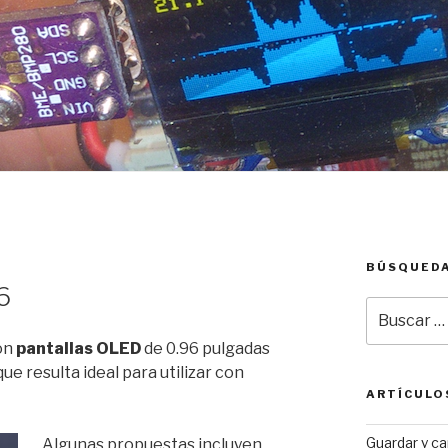
BÚSQUED
6
Buscar
por:
on
pantallas OLED
de 0.96 pulgadas
ue resulta ideal para utilizar con
ARTÍCULO
Guardar y c
Algunas propuestas incluyen