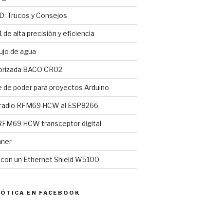
D: Trucos y Consejos
 de alta precisión y eficiencia
ujo de agua
torizada BACO CR02
e de poder para proyectos Arduino
 radio RFM69 HCW al ESP8266
FM69 HCW transceptor digital
nner
l con un Ethernet Shield W5100
MÓTICA EN FACEBOOK