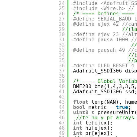
24
#include <Adafruit_S
25
#include <Wire.h> //
26
/* ==== Defines ====
27
#define SERIAL_BAUD 
28
#define ejex 42 //ca
29
//(l
30
#define ejey 23 //al
31
#define pausa 1000 /
32
/
33
#define pausah 49 //
34
//
35
//
36
#define OLED_RESET 4
37
Adafruit_SSD1306 dis
38
39
/* ==== Global Varia
40
BME280 bme(1,4,3,3,5
41
Adafruit_SSD1306 ssd
42
43
float
temp(NAN), hum
44
bool
metric = 
true
;
45
uint8_t
pressureUnit
46
//te hu y pr arrays
47
int
te[ejex]; 
48
int
hu[ejex];
49
int
pr[ejex];