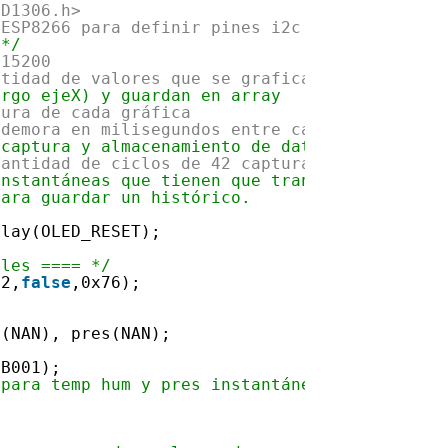
SD1306.h>
 ESP8266 para definir pines i2c
 */
115200
ntidad de valores que se grafican 
argo ejeX) y guardan en array
tura de cada gráfica
/demora en milisegundos entre cada 
/captura y almacenamiento de datos
cantidad de ciclos de 42 capturas 
instantáneas que tienen que transcurrir 
para guardar un histórico. 
play(OLED_RESET);
bles ==== */
,2,
false
,0x76); 
;
e(NAN), pres(NAN);
(B001); 
 para temp hum y pres instantáneos ...