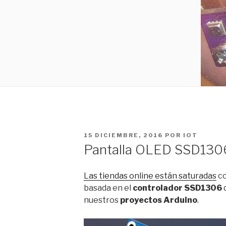
PUBLICADO
15 DICIEMBRE, 2016
POR
IOT
EL
Pantalla OLED SSD130
Las tiendas online están saturadas
c
basada en el
controlador SSD1306
q
nuestros
proyectos Arduino
.