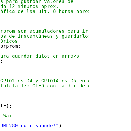
ys para guardar valores de 
ada 12 minutos aprox. 
ráfica de las ult. 8 horas aprox.
prprom son acumuladores para ir 
ios de instantáneas y guardarlos 
tóricos
 prprom;
para guardar datos en arrays
h;
/
/GPIO2 es D4 y GPIO14 es D5 en el ESP8266
 inicializo OLED con la dir de datos
ITE);
;
/ Wait
{
 BME280 no responde!"
);