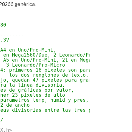
SP8266 genérica.
280 
---------
3.3V
 A4 en Uno/Pro-Mini, 
0 en Mega2560/Due, 2 Leonardo/Pro-Micro
> A5 en Uno/Pro-Mini, 21 en Mega2560/Due,
3 Leonardo/Pro-Micro
64: primeros 16 pixeles son para
los dos renglones de texto. 
ajo, quedan 47 pixeles para graficar
ara la linea divisoria.
nes de gráficas por valor,
ener 23 pixeles de alto
 parametros temp, humid y pres, 
42 de ancho 
neas divisorias entre las tres gráficas)
*/
FX.h>