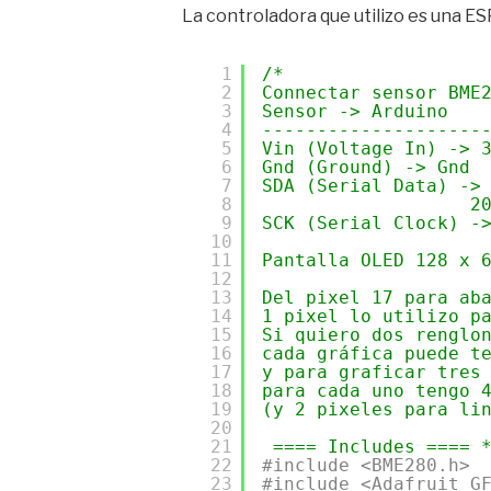
La controladora que utilizo es una E
1
/*
2
Connectar sensor BME
3
Sensor -> Arduino
4
--------------------
5
Vin (Voltage In) -> 
6
Gnd (Ground) -> Gnd
7
SDA (Serial Data) ->
8
2
9
SCK (Serial Clock) -
10
11
Pantalla OLED 128 x 
12
13
Del pixel 17 para ab
14
1 pixel lo utilizo p
15
Si quiero dos renglo
16
cada gráfica puede t
17
y para graficar tres
18
para cada uno tengo 
19
(y 2 pixeles para li
20
21
==== Includes ==== 
22
#include <BME280.h>
23
#include <Adafruit_G