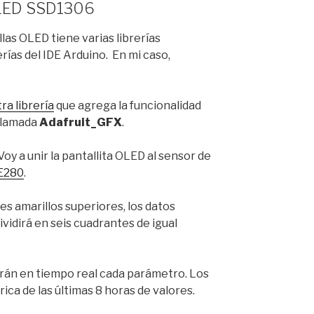
OLED SSD1306
as OLED tiene varias librerías
rías del IDE Arduino. En mi caso,
ra librería
que agrega la funcionalidad
 llamada
Adafruit_GFX
.
oy a unir la pantallita OLED al sensor de
E280
.
es amarillos superiores, los datos
dividirá en seis cuadrantes de igual
arán en tiempo real cada parámetro. Los
rica de las últimas 8 horas de valores.