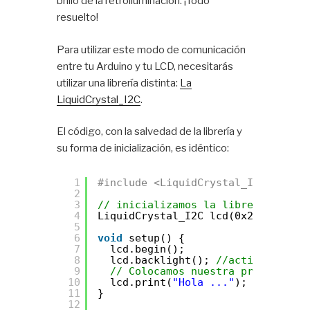
brillo de la retroiluminación: ¡Todo
resuelto!
Para utilizar este modo de comunicación
entre tu Arduino y tu LCD, necesitarás
utilizar una librería distinta:
La
LiquidCrystal_I2C
.
El código, con la salvedad de la librería y
su forma de inicialización, es idéntico:
1
#include <LiquidCrystal_I2C.h>
2
3
// inicializamos la librería con l
4
LiquidCrystal_I2C lcd(0x27, 20, 4)
5
6
void
setup() {
7
lcd.begin(); 
8
lcd.backlight(); 
//activo el bac
9
// Colocamos nuestra primer pala
10
lcd.print(
"Hola ..."
);
11
}
12