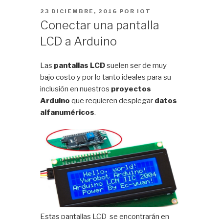
PUBLICADO
23 DICIEMBRE, 2016
POR
IOT
EL
Conectar una pantalla
LCD a Arduino
Las
pantallas LCD
suelen ser de muy
bajo costo y por lo tanto ideales para su
inclusión en nuestros
proyectos
Arduino
que requieren desplegar
datos
alfanuméricos
.
Estas pantallas LCD se encontrarán en