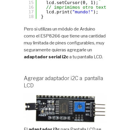
15
lcd.setCursor(0, 1);
16
// imprimimos otro texto
17
lcd.print(
"mundo!"
);
18
}
Pero si utilizas un módulo de Arduino
como el ESP8266 que tiene una cantidad
muy limitada de pines configurables, muy
seguramente quieras agregarle un
adaptador serial i2c
a tu pantalla LCD.
Agregar adaptador i2C a pantalla
LCD
El
adaptador i2c
para Pantalla LCD
se