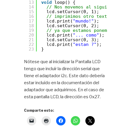
13
void
loop() {
14
// Nos movemos al siguiente reng
15
lcd.setCursor(0, 1);
16
// imprimimos otro texto
17
lcd.print(
"mundo!"
);
18
lcd.setCursor(0, 2);
19
// ya que estamos ponemos mas te
20
lcd.print(
"... como"
);
21
lcd.setCursor(0, 3);
22
lcd.print(
"estan ?"
);
23
}
Nótese que al inicializar la Pantalla LCD
tengo que incluír la dirección serial que
tiene el adaptador i2c. Este dato debería
estar incluído en la documentación del
adaptador que adquirimos. En el caso de
esta pantalla LCD, la dirección es 0x27.
Comparte esto: