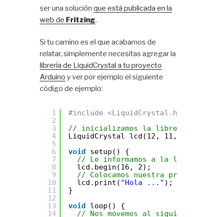
ser una solución
que está publicada en la
web de
Fritzing
.
Si tu camino es el que acabamos de
relatar, simplemente necesitas agregar la
librería de LiquidCrystal a tu proyecto
Arduino
y ver por ejemplo el siguiente
código de ejemplo:
1
#include <LiquidCrystal.h>
2
3
// inicializamos la librería con l
4
LiquidCrystal lcd(12, 11, 5, 4, 3,
5
6
void
setup() {
7
// Le informamos a la librería c
8
lcd.begin(16, 2);
9
// Colocamos nuestra primer pala
10
lcd.print(
"Hola ..."
);
11
}
12
13
void
loop() {
14
// Nos movemos al siguiente reng