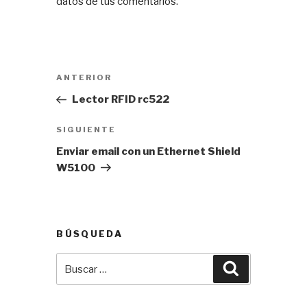
datos de tus comentarios.
Navegación
Entrada
ANTERIOR
de
anterior:
Lector RFID rc522
entradas
Siguiente
SIGUIENTE
entrada
Enviar email con un Ethernet Shield
W5100
BÚSQUEDA
Buscar
Buscar
por: