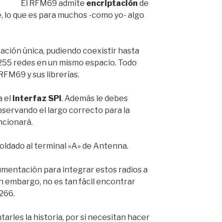
El RFM69 admite
encriptación
de
 lo que es para muchos -como yo- algo
ación única, pudiendo coexistir hasta
 255 redes en un mismo espacio. Todo
RFM69 y sus librerías.
a el
interfaz SPI
. Además le debes
bservando el largo correcto para la
ncionará.
soldado al terminal «A» de Antenna.
umentación para integrar estos radios a
in embargo, no es tan fácil encontrar
266.
arles la historia, por si necesitan hacer