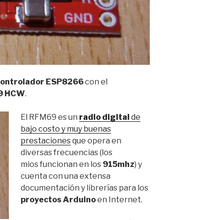
controlador ESP8266
con el
9 HCW
.
El RFM69 es un
radio digital
de
bajo costo y muy buenas
prestaciones
que opera en
diversas frecuencias (los
mios funcionan en los
915mhz
) y
cuenta con una extensa
documentación y librerías para los
proyectos Arduino
en Internet.