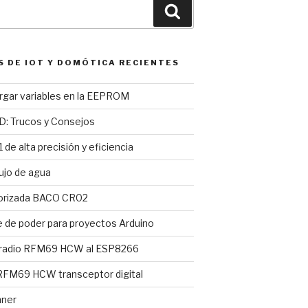
Buscar
S DE IOT Y DOMÓTICA RECIENTES
argar variables en la EEPROM
D: Trucos y Consejos
 de alta precisión y eficiencia
ujo de agua
torizada BACO CR02
e de poder para proyectos Arduino
 radio RFM69 HCW al ESP8266
FM69 HCW transceptor digital
nner