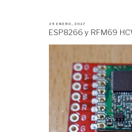
radio
RFM69
HCW
PUBLICADO
29 ENERO, 2017
al
EL
ESP8266 y RFM69 HCW 
ESP8266»