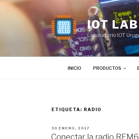
Saltar
al
contenido
IOT LA
Laboratorio IOT Urug
INICIO
PRODUCTOS
ETIQUETA:
RADIO
PUBLICADO
30 ENERO, 2017
EL
Conectar la radio RF