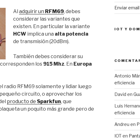
Enviar emai
Al
adquirir un
RFM69
, debes
considerar las variantes que
existen. En particular la variante
IOT Y DO
HCW
implica una
alta potencia
de transmisión (20dBm).
También debes considerar su
COMENTAR
corresponden los
915 Mhz
. En
Europa
Antonio Má
eficiencia
el radio RFM69 solamente y lidiar luego
 pequeño circuito, o aprovechar los
David
en
Gua
del
producto de
Sparkfun
, que
Luis Hernan
plaqueta un poquito más grande pero de
eficiencia
Andreu
en
P
IOT
en
Pant