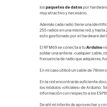
los
paquetes de datos
por hardware,
muy atractivo y necesario.
Además cada radio tiene una identific
255 radios en una misma red, y hasta
esto gestionado por el hardware del 
El RFM69 se conecta a tu
Arduino
ví
soldar una antena -cualquier cable, o
frecuencia de radio que adquieres, fu
En mi caso utilicé un cable de 78mm 
En la red encontrarás suficiente doc
los módulos «oficiales» de Arduino. S
información con respecto a los ESP8
De ahí mi interés de aprovechar y cont