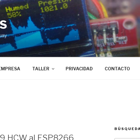
BS
uay
EMPRESA
TALLER
PRIVACIDAD
CONTACTO
BÚSQUED
M69 HCW al ESP8266