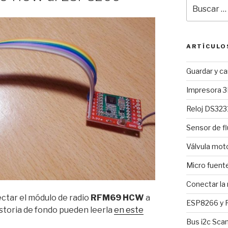
Buscar
por:
ARTÍCULO
Guardar y c
Impresora 3
Reloj DS3231
Sensor de fl
Válvula mo
Micro fuent
Conectar la
ctar el módulo de radio
RFM69 HCW
a
ESP8266 y R
historia de fondo pueden leerla
en este
Bus i2c Sca