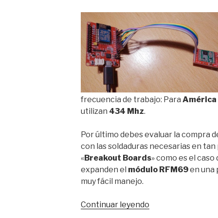
frecuencia de trabajo: Para
América
utilizan
434 Mhz
.
Por último debes evaluar la compra d
con las soldaduras necesarias en tan
«
Breakout Boards
» como es el caso 
expanden el
módulo RFM69
en una 
muy fácil manejo.
«Conectar
Continuar leyendo
la