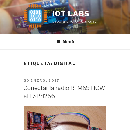
Saltar
al
IOT LABS
contenido
Laboratorio IOT Uruguay
Menú
ETIQUETA:
DIGITAL
PUBLICADO
30 ENERO, 2017
EL
Conectar la radio RFM69 HCW
al ESP8266