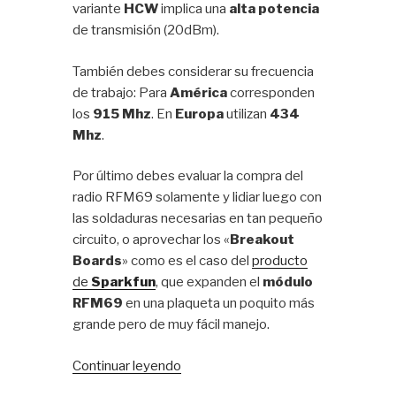
variante
HCW
implica una
alta potencia
de transmisión (20dBm).
También debes considerar su frecuencia
de trabajo: Para
América
corresponden
los
915 Mhz
. En
Europa
utilizan
434
Mhz
.
Por último debes evaluar la compra del
radio RFM69 solamente y lidiar luego con
las soldaduras necesarias en tan pequeño
circuito, o aprovechar los «
Breakout
Boards
» como es el caso del
producto
de
Sparkfun
, que expanden el
módulo
RFM69
en una plaqueta un poquito más
grande pero de muy fácil manejo.
«Conectar
Continuar leyendo
la