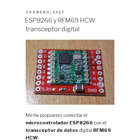
radio
RFM69
PUBLICADO
29 ENERO, 2017
EL
HCW
ESP8266 y RFM69 HCW
al
transceptor digital
ESP8266»
Me he propuesto conectar el
microcontrolador ESP8266
con el
transceptor de datos
digital
RFM69
HCW
.