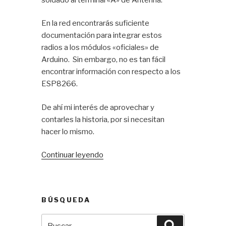
En la red encontrarás suficiente
documentación para integrar estos
radios a los módulos «oficiales» de
Arduino. Sin embargo, no es tan fácil
encontrar información con respecto a los
ESP8266.
De ahí mi interés de aprovechar y
contarles la historia, por si necesitan
hacer lo mismo.
«ESP8266
Continuar leyendo
y
RFM69
HCW
BÚSQUEDA
transceptor
digital»
Buscar
Buscar