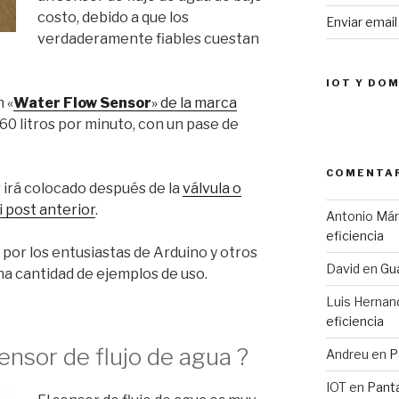
costo, debido a que los
Enviar emai
verdaderamente fiables cuestan
IOT Y DO
n «
Water Flow Sensor
» de la marca
 60 litros por minuto, con un pase de
COMENTAR
r irá colocado después de la
válvula o
i post anterior
.
Antonio Má
eficiencia
o por los entusiastas de Arduino y otros
David
en
Gua
na cantidad de ejemplos de uso.
Luis Hernan
eficiencia
nsor de flujo de agua ?
Andreu
en
P
IOT
en
Pant