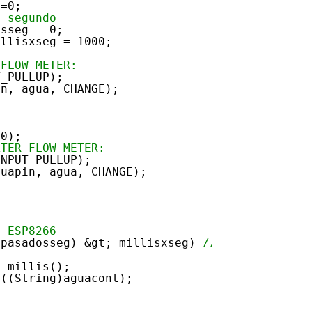
t=0;
1 segundo
osseg = 0;
illisxseg = 1000;
 FLOW METER:
T_PULLUP);
in, agua, CHANGE);
00);
ATER FLOW METER:
INPUT_PULLUP);
guapin, agua, CHANGE);
l ESP8266
spasadosseg) &gt; millisxseg) 
//Si ya pasó un
= millis();
n((String)aguacont);