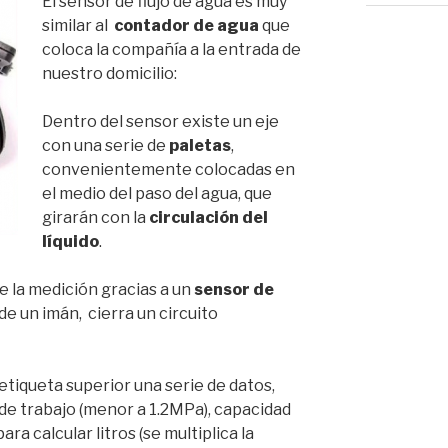
El sensor de flujo de agua es muy
similar al
contador de agua
que
coloca la compañía a la entrada de
nuestro domicilio:
Dentro del sensor existe un eje
con una serie de
paletas
,
convenientemente colocadas en
el medio del paso del agua, que
girarán con la
circulación del
líquido
.
ce la medición gracias a un
sensor de
de un imán, cierra un circuito
 etiqueta superior una serie de datos,
n de trabajo (menor a 1.2MPa), capacidad
para calcular litros (se multiplica la