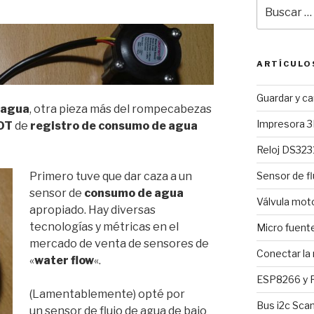
Buscar
por:
ARTÍCULO
Guardar y c
e agua
, otra pieza más del rompecabezas
Impresora 3
OT
de
registro de consumo de agua
Reloj DS3231
Primero tuve que dar caza a un
Sensor de fl
sensor de
consumo de agua
Válvula mo
apropiado. Hay diversas
tecnologías y métricas en el
Micro fuent
mercado de venta de sensores de
Conectar la
«
water flow
«.
ESP8266 y R
(Lamentablemente) opté por
Bus i2c Sca
un sensor de flujo de agua de bajo