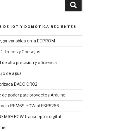
Buscar
S DE IOT Y DOMÓTICA RECIENTES
argar variables en la EEPROM
D: Trucos y Consejos
 de alta precisión y eficiencia
ujo de agua
torizada BACO CR02
e de poder para proyectos Arduino
 radio RFM69 HCW al ESP8266
FM69 HCW transceptor digital
nner