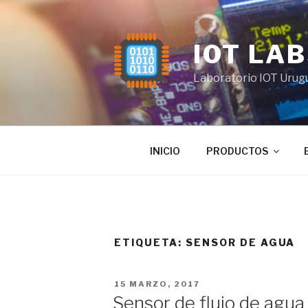
Saltar
al
contenido
IOT LA
Laboratorio IOT Urug
INICIO
PRODUCTOS
ETIQUETA:
SENSOR DE AGUA
PUBLICADO
15 MARZO, 2017
EL
Sensor de flujo de agua