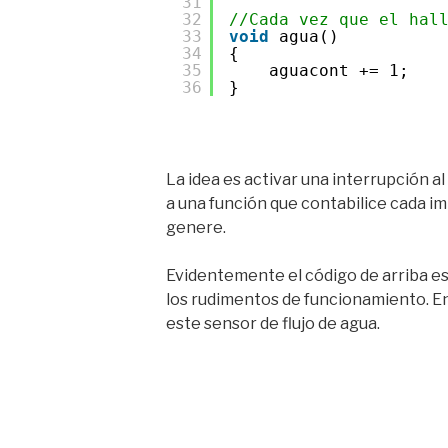
31
32
//Cada vez que el hal
33
void
agua()
34
{
35
aguacont += 1;
36
}
La idea es activar una interrupción al
a una función que contabilice cada im
genere.
Evidentemente el código de arriba es 
los rudimentos de funcionamiento. En
este sensor de flujo de agua.