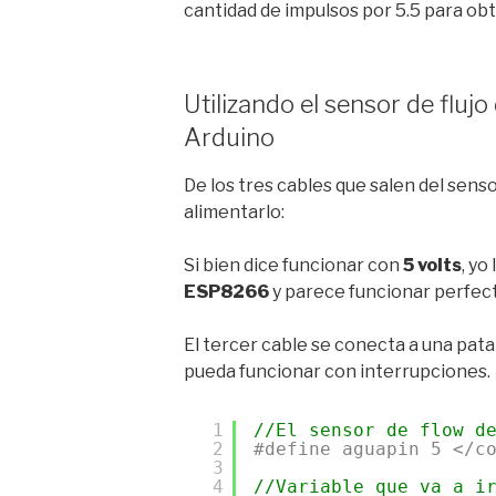
cantidad de impulsos por 5.5 para obte
Utilizando el sensor de fluj
Arduino
De los tres cables que salen del sensor
alimentarlo:
Si bien dice funcionar con
5 volts
, yo
ESP8266
y parece funcionar perfe
El tercer cable se conecta a una pata
pueda funcionar con interrupciones.
1
//El sensor de flow d
2
#define aguapin 5 </c
3
4
//Variable que va a i