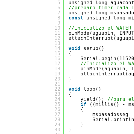
5
unsigned 
long
aguacon
6
//preparo timer cada 
7
unsigned 
long
mspasad
8
const
unsigned 
long
m
9
10
//Inicializo el WATER
11
pinMode(aguapin, INPU
12
attachInterrupt(aguap
13
14
void
setup()
15
{
16
Serial.begin(1152
17
//Inicializo el W
18
pinMode(aguapin, 
19
attachInterrupt(a
20
}
21
22
void
loop()
23
{
24
yield(); 
//para e
25
if
((millis() - m
26
{
27
mspasadosseg 
28
Serial.printl
29
}
30
}