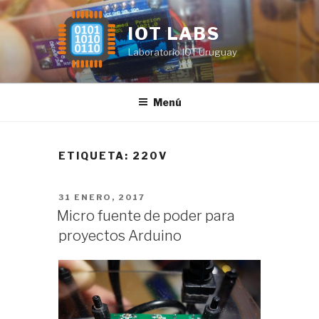
Saltar
al
IOT LABS
contenido
Laboratorio IOT Uruguay
Menú
ETIQUETA:
220V
PUBLICADO
31 ENERO, 2017
EL
Micro fuente de poder para
proyectos Arduino