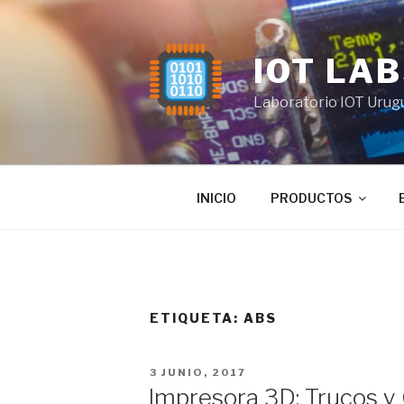
Saltar
al
contenido
IOT LA
Laboratorio IOT Urug
INICIO
PRODUCTOS
ETIQUETA:
ABS
PUBLICADO
3 JUNIO, 2017
EL
Impresora 3D: Trucos y