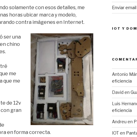
ndo solamente con esos detalles, me
Enviar emai
unas horas ubicar marca y modelo,
rando contra imágenes en Internet.
IOT Y DO
ó ser una
gen chino
es.
COMENTAR
tré
 que me
Antonio Má
ea que me
eficiencia
David
en
Gua
nte de 12v
Luis Hernan
y con gran
eficiencia
Andreu
en
P
de
sora en forma correcta.
IOT
en
Pant