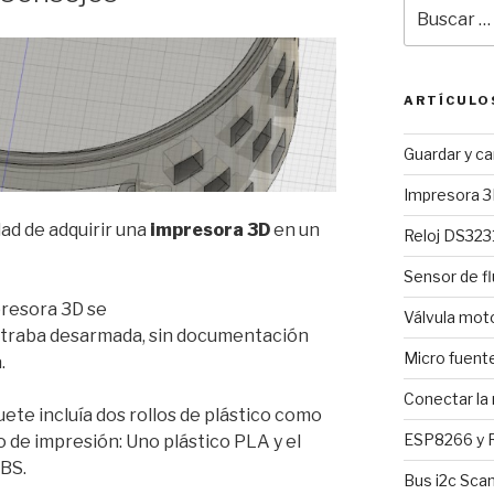
Buscar
por:
ARTÍCULO
Guardar y c
Impresora 3
ad de adquirir una
impresora 3D
en un
Reloj DS3231
Sensor de fl
presora 3D se
Válvula mo
traba desarmada, sin documentación
Micro fuent
.
Conectar la
uete incluía dos rollos de plástico como
ESP8266 y R
 de impresión: Uno plástico PLA y el
ABS.
Bus i2c Sca