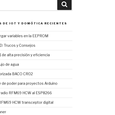
Buscar
S DE IOT Y DOMÓTICA RECIENTES
argar variables en la EEPROM
D: Trucos y Consejos
 de alta precisión y eficiencia
ujo de agua
torizada BACO CR02
e de poder para proyectos Arduino
 radio RFM69 HCW al ESP8266
FM69 HCW transceptor digital
nner