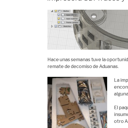
Hace unas semanas tuve la oportunid
remate de decomiso de Aduanas.
La im
encon
alguna
El paq
insumo
otro 