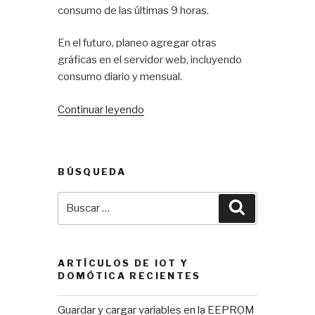
consumo de las últimas 9 horas.
En el futuro, planeo agregar otras
gráficas en el servidor web, incluyendo
consumo diario y mensual.
«Medir
Continuar leyendo
consumo
de
corriente
BÚSQUEDA
con
Arduino
Buscar
Buscar
(parte
por:
1)»
ARTÍCULOS DE IOT Y
DOMÓTICA RECIENTES
Guardar y cargar variables en la EEPROM