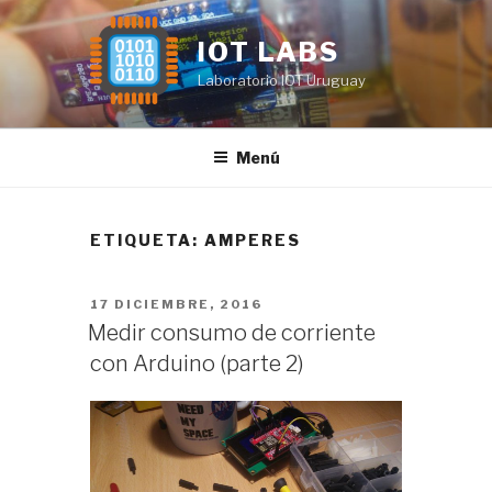
Saltar
al
IOT LABS
contenido
Laboratorio IOT Uruguay
Menú
ETIQUETA:
AMPERES
PUBLICADO
17 DICIEMBRE, 2016
EL
Medir consumo de corriente
con Arduino (parte 2)