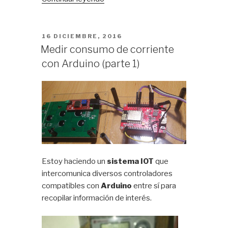
consumo
de
corriente
PUBLICADO
16 DICIEMBRE, 2016
EL
con
Medir consumo de corriente
Arduino
con Arduino (parte 1)
(parte
2)»
Estoy haciendo un
sistema IOT
que
intercomunica diversos controladores
compatibles con
Arduino
entre sí para
recopilar información de interés.