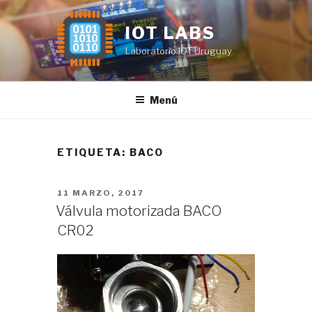
Saltar
al
IOT LABS
contenido
Laboratorio IOT Uruguay
Menú
ETIQUETA:
BACO
PUBLICADO
11 MARZO, 2017
EL
Válvula motorizada BACO
CR02