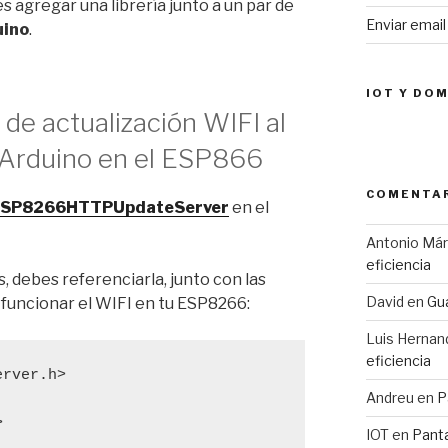
 agregar una librería junto a un par de
Enviar emai
uino
.
IOT Y DO
 de actualización WIFI al
n Arduino en el ESP866
COMENTAR
SP8266HTTPUpdateServer
en el
Antonio Má
eficiencia
, debes referenciarla, junto con las
David
en
Gua
 funcionar el WIFI en tu ESP8266:
Luis Hernan
eficiencia
Andreu
en
P
>
IOT
en
Pant