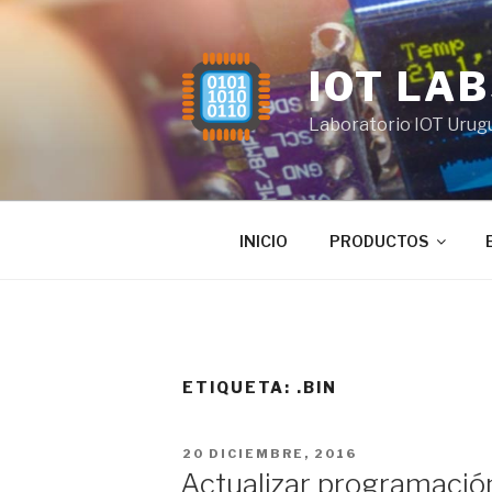
Saltar
al
contenido
IOT LA
Laboratorio IOT Urug
INICIO
PRODUCTOS
ETIQUETA:
.BIN
PUBLICADO
20 DICIEMBRE, 2016
EL
Actualizar programaci