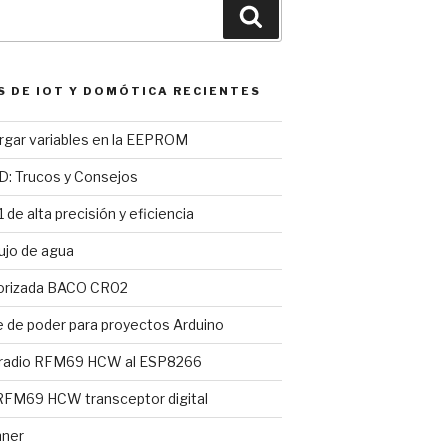
Buscar
S DE IOT Y DOMÓTICA RECIENTES
argar variables en la EEPROM
D: Trucos y Consejos
 de alta precisión y eficiencia
ujo de agua
torizada BACO CR02
e de poder para proyectos Arduino
 radio RFM69 HCW al ESP8266
FM69 HCW transceptor digital
nner