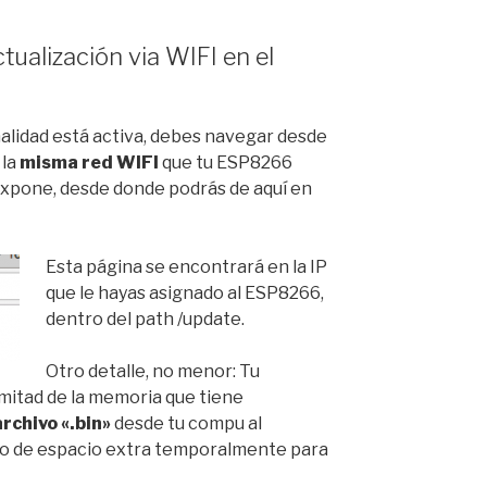
tualización via WIFI en el
nalidad está activa, debes navegar desde
 la
misma red WIFI
que tu ESP8266
expone, desde donde podrás de aquí en
Esta página se encontrará en la IP
que le hayas asignado al ESP8266,
dentro del path /update.
Otro detalle, no menor: Tu
itad de la memoria que tiene
archivo «.bin»
desde tu compu al
to de espacio extra temporalmente para