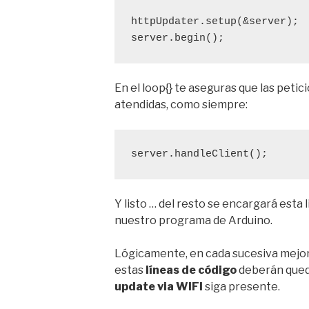
httpUpdater.setup(&server); 
server.begin();
En el loop{} te aseguras que las peti
atendidas, como siempre:
server.handleClient();
Y listo … del resto se encargará esta
nuestro programa de Arduino.
Lógicamente, en cada sucesiva mejor
estas
líneas de código
deberán queda
update via WIFI
siga presente.