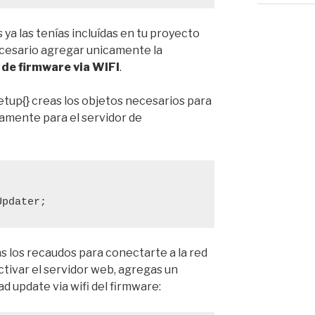
 ya las tenías incluídas en tu proyecto
necesario agregar unicamente la
 de firmware via WIFI
.
etup{} creas los objetos necesarios para
camente para el servidor de
Updater;
ás los recaudos para conectarte a la red
ctivar el servidor web, agregas un
d update via wifi del firmware: