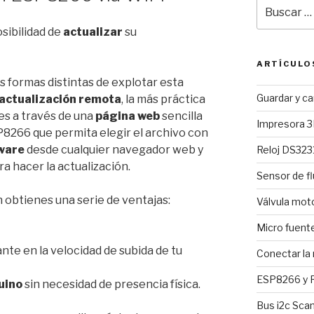
Buscar
por:
sibilidad de
actualizar
su
ARTÍCULO
es formas distintas de explotar esta
Guardar y c
actualización remota
, la más práctica
es a través de una
página web
sencilla
Impresora 3
P8266 que permita elegir el archivo con
ware
desde cualquier navegador web y
Reloj DS3231
a hacer la actualización.
Sensor de fl
 obtienes una serie de ventajas:
Válvula mo
Micro fuent
nte en la velocidad de subida de tu
Conectar la
ESP8266 y R
uino
sin necesidad de presencia física.
Bus i2c Sca