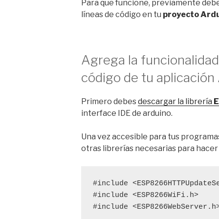
Para que funcione, previamente debes
líneas de código en tu
proyecto Ard
Agrega la funcionalidad
código de tu aplicació
Primero debes
descargar la librería
E
interface IDE de arduino.
Una vez accesible para tus programas
otras librerías necesarias para hacer
#include
#include
<ESP8266WiFi.h>
#include
 <ESP8266WebServer.h