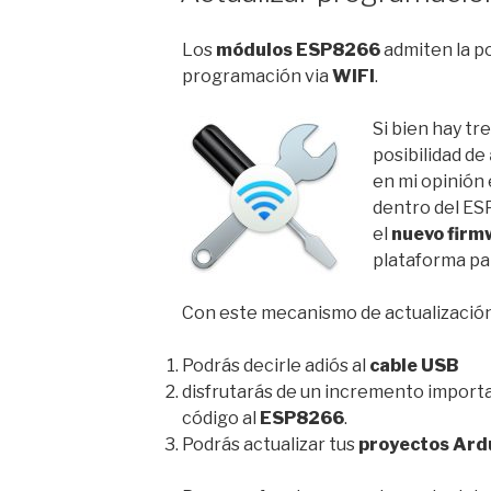
Los
módulos ESP8266
admiten la po
programación via
WIFI
.
Si bien hay tr
posibilidad de
en mi opinión 
dentro del ES
el
nuevo firm
plataforma par
Con este mecanismo de actualización
Podrás decirle adiós al
cable USB
disfrutarás de un incremento importa
código al
ESP8266
.
Podrás actualizar tus
proyectos Ard