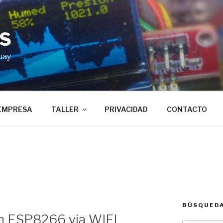
BS
uay
EMPRESA
TALLER
PRIVACIDAD
CONTACTO
BÚSQUED
ón ESP8266 via WIFI