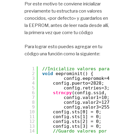
Por este motivo te conviene inicializar
previamente tu estructura con valores
conocidos, «por defecto» y guardarlos en
la EEPROM, antes de leer nada desde allí,
la primera vez que corre tu código
Para lograr esto puedes agregar en tu
código una función como la siguiente:
1
//Inicializo valores para eeprom
2
void
eeprominit() {
3
config.eepromok=49834;
4
config.puerto=2828;
5
config.retries=3;
6
strncpy
(config.ssid, 
"Miproyec
7
config.valor1=10;
8
config.valor2=127;
9
config.valor3=255;
10
config.sts[0] = 0;
11
config.sts[1] = 0;
12
config.sts[2] = 0;
13
config.sts[3] = 0;
14
//Guardo valores por defecto e