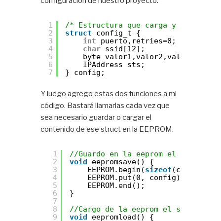
configuración de nuestro proyecto.
1
/* Estructura que carga y guarda en
2
struct
config_t {
3
int
puerto,retries=0;
4
char
ssid[12];
5
byte valor1,valor2,valor3 = 0;
6
IPAddress sts;
7
} config;
Y luego agrego estas dos funciones a mi
código. Bastará llamarlas cada vez que
sea necesario guardar o cargar el
contenido de ese struct en la EEPROM.
1
//Guardo en la eeprom el struct co
2
void
eepromsave() {
3
EEPROM.begin(
sizeof
(config));
4
EEPROM.put(0, config); 
//Guard
5
EEPROM.end();
6
}
7
8
//Cargo de la eeprom el struct con
9
void
eepromload() {