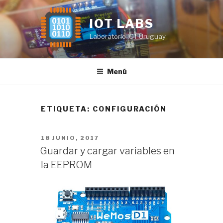
Saltar
al
IOT LABS
contenido
Laboratorio IOT Uruguay
Menú
ETIQUETA:
CONFIGURACIÓN
PUBLICADO
18 JUNIO, 2017
EL
Guardar y cargar variables en
la EEPROM