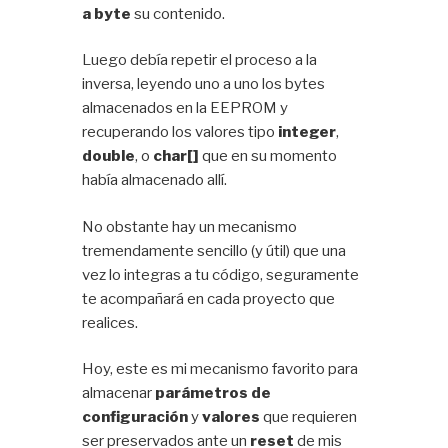
a byte
su contenido.
Luego debía repetir el proceso a la
inversa, leyendo uno a uno los bytes
almacenados en la EEPROM y
recuperando los valores tipo
integer
,
double
, o
char[]
que en su momento
había almacenado allí.
No obstante hay un mecanismo
tremendamente sencillo (y útil) que una
vez lo integras a tu código, seguramente
te acompañará en cada proyecto que
realices.
Hoy, este es mi mecanismo favorito para
almacenar
parámetros de
configuración
y
valores
que requieren
ser preservados ante un
reset
de mis