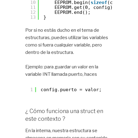
10
EEPROM.begin(
sizeof
(config));
11
EEPROM.get(0, config); 
//Cargo
12
EEPROM.end();
13
}
Por si no estás ducho en el tema de
estructuras, puedes utilizar las variables
como si fuera cualquier variable, pero
dentro de la estructura.
Ejemplo: para guardar un valor en la
variable INT llamada puerto, haces
1
config.puerto = valor;
¿ Cómo funciona una struct en
este contexto ?
En la interna, nuestra estructura se
almacena en memoria con su contenido