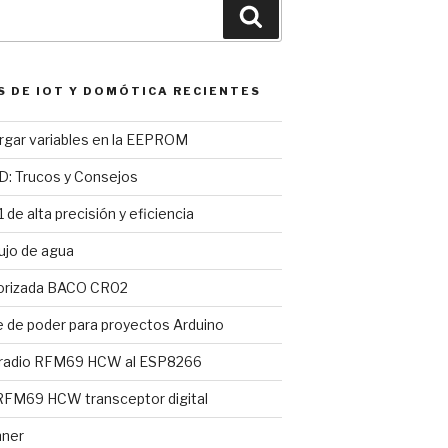
Buscar
S DE IOT Y DOMÓTICA RECIENTES
argar variables en la EEPROM
D: Trucos y Consejos
 de alta precisión y eficiencia
ujo de agua
torizada BACO CR02
e de poder para proyectos Arduino
 radio RFM69 HCW al ESP8266
FM69 HCW transceptor digital
nner