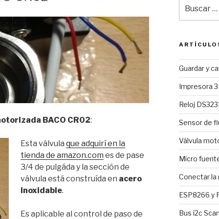
Buscar
por:
ARTÍCULO
Guardar y c
Impresora 3
Reloj DS3231
 motorizada BACO CR02
:
Sensor de fl
Válvula mo
Esta válvula
que adquirí en la
tienda de amazon.com
es de pase
Micro fuent
3/4 de pulgáda y la sección de
Conectar la
válvula está construída en
acero
inoxidable
.
ESP8266 y R
Bus i2c Sca
Es aplicable al control de paso de