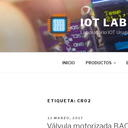
Saltar
al
contenido
IOT LA
Laboratorio IOT Urug
INICIO
PRODUCTOS
ETIQUETA:
CR02
PUBLICADO
11 MARZO, 2017
EL
Válvula motorizada B