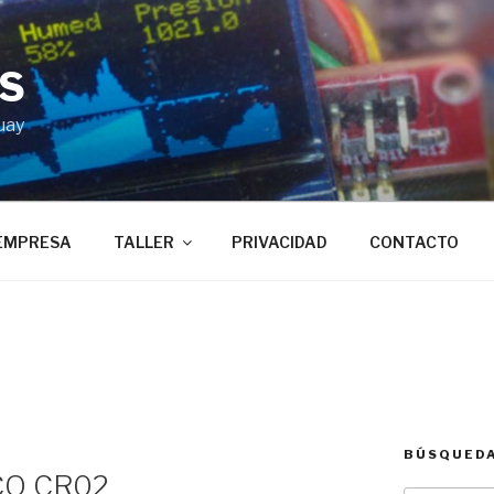
BS
uay
EMPRESA
TALLER
PRIVACIDAD
CONTACTO
BÚSQUED
ACO CR02