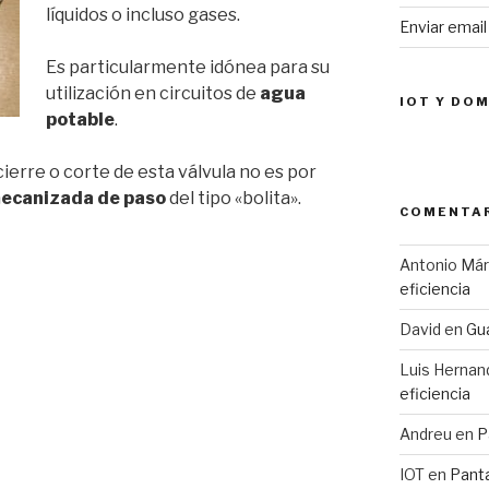
líquidos o incluso gases.
Enviar emai
Es particularmente idónea para su
utilización en circuitos de
agua
IOT Y DO
potable
.
ierre o corte de esta válvula no es por
mecanizada de paso
del tipo «bolita».
COMENTAR
Antonio Má
eficiencia
David
en
Gua
Luis Hernan
eficiencia
Andreu
en
P
IOT
en
Pant