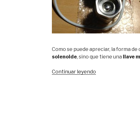
Como se puede apreciar, la forma de c
solenoide
, sino que tiene una
llave 
«Válvula
Continuar leyendo
motorizada
BACO
CR02»