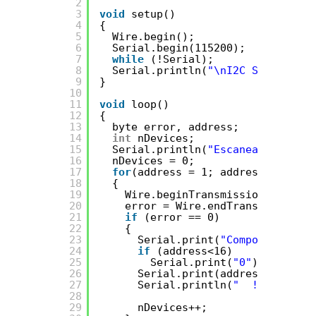
2
3
void
setup()
4
{
5
Wire.begin();
6
Serial.begin(115200);
7
while
(!Serial);             
// 
8
Serial.println(
"\nI2C Scanner"
);
9
}
10
11
void
loop()
12
{
13
byte error, address;
14
int
nDevices;
15
Serial.println(
"Escaneando..."
);
16
nDevices = 0;
17
for
(address = 1; address < 127; 
18
{
19
Wire.beginTransmission(address
20
error = Wire.endTransmission()
21
if
(error == 0)
22
{
23
Serial.print(
"Componente I2C
24
if
(address<16)
25
Serial.print(
"0"
);
26
Serial.print(address,HEX);
27
Serial.println(
"  !"
);
28
29
nDevices++;