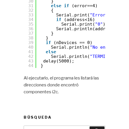
30
}
31
else
if
(error==4)
32
{
33
Serial.print(
"Error en 0x"
);
34
if
(address<16)
35
Serial.print(
"0"
);
36
Serial.println(address,HEX);
37
}    
38
}
39
if
(nDevices == 0)
40
Serial.println(
"No encontré na
41
else
42
Serial.println(
"TERMINADO\n"
);
43
delay(5000);        
44
}
Al ejecutarlo, el programa les listará las
direcciones donde encontró
componentes i2c.
BÚSQUEDA
Buscar