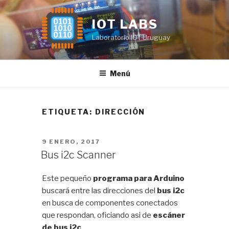
Saltar
al
IOT LABS
contenido
Laboratorio IOT Uruguay
Menú
ETIQUETA:
DIRECCIÓN
PUBLICADO
9 ENERO, 2017
EL
Bus i2c Scanner
Este pequeño
programa para Arduino
buscará entre las direcciones del
bus i2c
en busca de componentes conectados
que respondan, oficiando asi de
escáner
de bus i2c
.