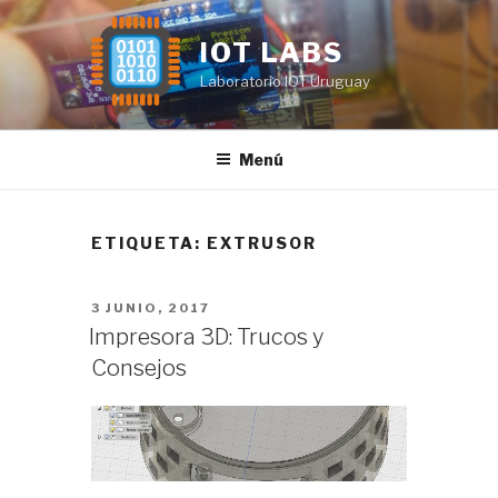
Saltar
al
IOT LABS
contenido
Laboratorio IOT Uruguay
Menú
ETIQUETA:
EXTRUSOR
PUBLICADO
3 JUNIO, 2017
EL
Impresora 3D: Trucos y
Consejos