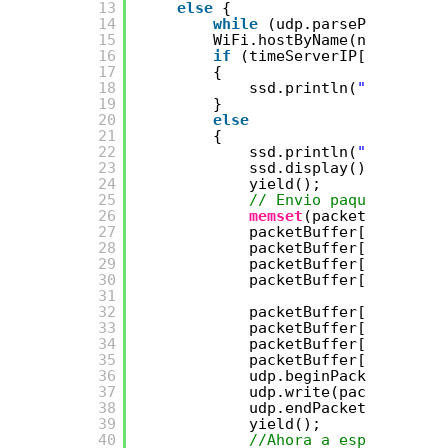
13
else
{
14
while
(udp.parsePacket() >
15
WiFi.hostByName(ntpServerN
16
if
(timeServerIP[0] == 0)
17
{
18
ssd.println(
"\nERROR N
19
}
20
else
21
{
22
ssd.println(
"IP "
+ (S
23
ssd.display();
24
yield();
25
// Envio paquete NTP p
26
memset
(packetBuffer, 0
27
packetBuffer[0] = 0b11
28
packetBuffer[1] = 0;  
29
packetBuffer[2] = 6;  
30
packetBuffer[3] = 0xEC
31
32
packetBuffer[12] = 49;
33
packetBuffer[13] = 0x4
34
packetBuffer[14] = 49;
35
packetBuffer[15] = 52;
36
udp.beginPacket(timeSe
37
udp.write(packetBuffer
38
udp.endPacket();
39
yield();
40
//Ahora a esperar la r