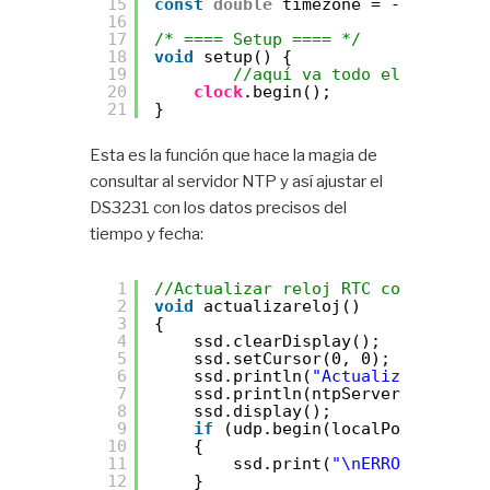
15
const
double
timezone = -3.0;
16
17
/* ==== Setup ==== */
18
void
setup() {
19
//aquí va todo el código d
20
clock
.begin();
21
}
Esta es la función que hace la magia de
consultar al servidor NTP y así ajustar el
DS3231 con los datos precisos del
tiempo y fecha:
1
//Actualizar reloj RTC con datos d
2
void
actualizareloj()
3
{
4
ssd.clearDisplay();
5
ssd.setCursor(0, 0);
6
ssd.println(
"Actualizando RTC"
7
ssd.println(ntpServerName);
8
ssd.display();
9
if
(udp.begin(localPort) == 0)
10
{
11
ssd.print(
"\nERROR PUERTO 
12
}