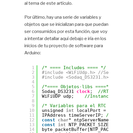
al tema de este artículo.
Por último, hay una serie de variables y
objetos que se inicializan para que puedan
ser consumidos por esta función, que voy
a intentar detallar aquí debajo e iría en los
inicios de tu proyecto de software para
Arduino:
1
/* ==== Includes ==== */
2
#include <WiFiUdp.h> //Se necesita
3
#include <Sodaq_DS3231.h> //Librer
4
5
/*==== Objetos-libs ====*/
6
Sodaq_DS3231 
clock
;  
//RTC DS3231
7
WiFiUDP udp;    
//Instancia UDP pa
8
9
/* Variables para el RTC y acceso 
10
unsigned 
int
localPort = 2390;    
11
IPAddress timeServerIP; 
// donde v
12
const
char
* ntpServerName = 
"0.poo
13
const
int
NTP_PACKET_SIZE = 48; 
//
14
byte packetBuffer[NTP_PACKET_SIZE]