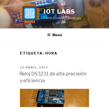
Saltar
al
IOT LABS
contenido
Laboratorio IOT Uruguay
Menú
ETIQUETA:
HORA
PUBLICADO
11 ABRIL, 2017
EL
Reloj DS3231 de alta precisión
y eficiencia