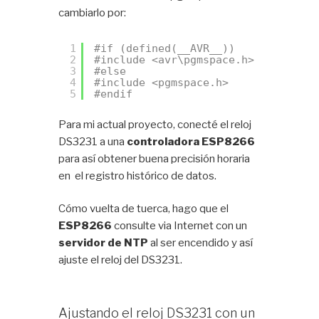
cambiarlo por:
1
#if (defined(__AVR__))
2
#include <avr\pgmspace.h>
3
#else
4
#include <pgmspace.h>
5
#endif
Para mi actual proyecto, conecté el reloj
DS3231 a una
controladora ESP8266
para así obtener buena precisión horaria
en el registro histórico de datos.
Cómo vuelta de tuerca, hago que el
ESP8266
consulte via Internet con un
servidor de NTP
al ser encendido y así
ajuste el reloj del DS3231.
Ajustando el reloj DS3231 con un