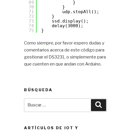
69
}
70
}
71
udp.stopAll();
72
}
73
ssd.display();
74
delay(3000);
75
}
Como siempre, por favor espero dudas y
comentarios acerca de este código para
gestionar el DS3231, o simplemente para
que cuenten en que andan con Arduino.
BÚSQUEDA
Buscar
Buscar
por:
ARTÍCULOS DE IOT Y