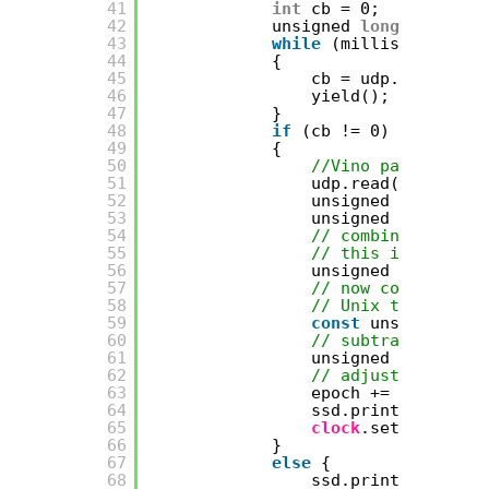
41
int
cb = 0;
42
unsigned 
long
mi = mil
43
while
(millis() - mi <
44
{
45
cb = udp.parsePack
46
yield();
47
}
48
if
(cb != 0)
49
{
50
//Vino paquete con
51
udp.read(packetBuf
52
unsigned 
long
high
53
unsigned 
long
lowW
54
// combine the fou
55
// this is NTP tim
56
unsigned 
long
secs
57
// now convert NTP
58
// Unix time start
59
const
unsigned 
lon
60
// subtract sevent
61
unsigned 
long
epoc
62
// adjust to user 
63
epoch += timezone 
64
ssd.println(
"\nOK"
65
clock
.setEpoch(epo
66
}
67
else
{
68
ssd.print(
"\nERROR