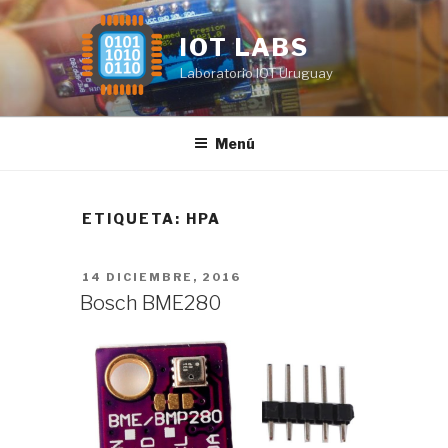
Saltar
al
IOT LABS
contenido
Laboratorio IOT Uruguay
Menú
ETIQUETA:
HPA
PUBLICADO
14 DICIEMBRE, 2016
EL
Bosch BME280