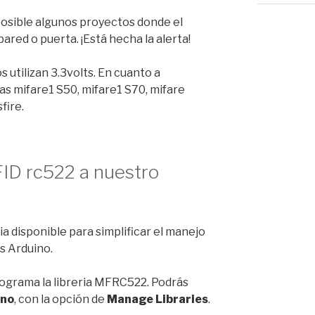
mposible algunos proyectos donde el
ared o puerta. ¡Está hecha la alerta!
 utilizan 3.3volts. En cuanto a
tas mifare1 S50, mifare1 S70, mifare
fire.
ID rc522 a nuestro
a disponible para simplificar el manejo
s Arduino.
rograma la libreria MFRC522. Podrás
ino
, con la opción de
Manage Libraries
.