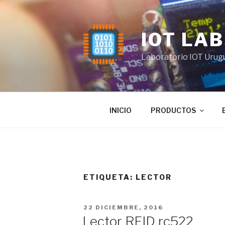
Saltar
al
contenido
IOT LA
Laboratorio IOT Urug
INICIO
PRODUCTOS
ETIQUETA:
LECTOR
PUBLICADO
22 DICIEMBRE, 2016
EL
Lector RFID rc522