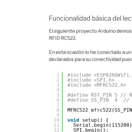
Funcionalidad básica del l
El siguiente proyecto Arduino demostr
RFID RC522.
En esta ocasión lo he conectado a un
declarados para su conectividad puede
1
#include <ESP8266WiFi
2
#include <SPI.h>
3
#include <MFRC522.h>
4
5
#define RST_PIN 5 // 
6
#define SS_PIN  4  //
7
8
MFRC522 mfrc522(SS_PI
9
10
void
setup() {
11
Serial.begin(115200
12
SPI.begin();       