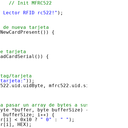
    
// Init MFRC522 
T Lector RFID rc522!"
);
a de nueva tarjeta
sNewCardPresent()) {
de tarjeta
eadCardSerial()) {
 tag/tarjeta
 tarjeta:"
));
c522.uid.uidByte, mfrc522.uid.size);
ra pasar un array de bytes a sus valores hexa
byte *buffer, byte bufferSize) {
< bufferSize; i++) {
er[i] < 0x10 ? 
" 0"
: 
" "
);
er[i], HEX);