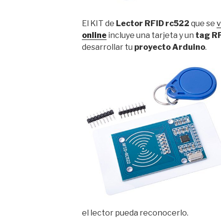
El KIT de
Lector RFID rc522
que se
v
online
incluye una tarjeta y un
tag R
desarrollar tu
proyecto Arduino
.
el lector pueda reconocerlo.