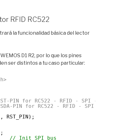
ector RFID RC522
ará la funcionalidad básica del lector
 WEMOS D1 R2, por lo que los pines
n ser distintos a tu caso particular:
.h>
RST-PIN for RC522 - RFID - SPI - Modul GPIO5 
 SDA-PIN for RC522 - RFID - SPI - Modul GPIO4
N, RST_PIN);
);
    
// Init SPI bus