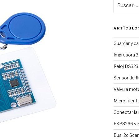
Buscar
por:
ARTÍCULO
Guardar y c
Impresora 3
Reloj DS3231
Sensor de fl
Válvula mo
Micro fuent
Conectar la
ESP8266 y R
Bus i2c Sca