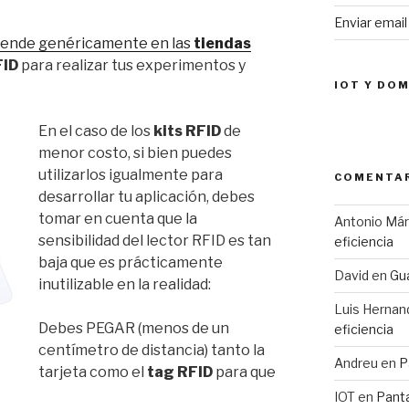
Enviar emai
ende genéricamente en las
tiendas
FID
para realizar tus experimentos y
IOT Y DO
En el caso de los
kits RFID
de
menor costo, si bien puedes
utilizarlos igualmente para
COMENTAR
desarrollar tu aplicación, debes
tomar en cuenta que la
Antonio Má
sensibilidad del lector RFID es tan
eficiencia
baja que es prácticamente
David
en
Gua
inutilizable en la realidad:
Luis Hernan
Debes PEGAR (menos de un
eficiencia
centímetro de distancia) tanto la
Andreu
en
P
tarjeta como el
tag RFID
para que
IOT
en
Pant