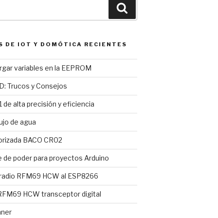
Buscar
S DE IOT Y DOMÓTICA RECIENTES
argar variables en la EEPROM
D: Trucos y Consejos
 de alta precisión y eficiencia
ujo de agua
torizada BACO CR02
e de poder para proyectos Arduino
 radio RFM69 HCW al ESP8266
FM69 HCW transceptor digital
nner