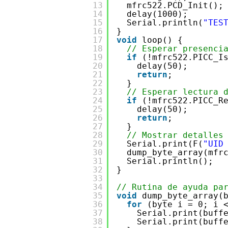
13
mfrc522.PCD_Init();
14
delay(1000);
15
Serial.println(
"TES
16
}
17
void
loop() {
18
// Esperar presenci
19
if
(!mfrc522.PICC_I
20
delay(50);
21
return
;
22
}
23
// Esperar lectura 
24
if
(!mfrc522.PICC_R
25
delay(50);
26
return
;
27
}
28
// Mostrar detalles
29
Serial.print(F(
"UID
30
dump_byte_array(mfr
31
Serial.println();
32
}
33
34
// Rutina de ayuda pa
35
void
dump_byte_array(
36
for
(byte i = 0; i 
37
Serial.print(buff
38
Serial.print(buff