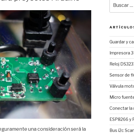
Buscar
por:
ARTÍCULO
Guardar y c
Impresora 3
Reloj DS3231
Sensor de fl
Válvula mo
Micro fuent
Conectar la
ESP8266 y R
eguramente una consideración será la
Bus i2c Sca