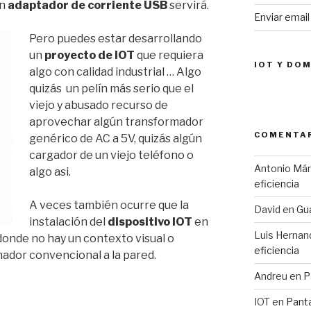
un
adaptador de corriente USB
servirá.
Enviar emai
Pero puedes estar desarrollando
un
proyecto de IOT
que requiera
IOT Y DO
algo con calidad industrial … Algo
quizás un pelín más serio que el
viejo y abusado recurso de
aprovechar algún transformador
COMENTAR
genérico de AC a 5V, quizás algún
cargador de un viejo teléfono o
Antonio Má
algo asi.
eficiencia
A veces también ocurre que la
David
en
Gua
instalación del
dispositivo IOT
en
Luis Hernan
 donde no hay un contexto visual o
eficiencia
ador convencional a la pared.
Andreu
en
P
IOT
en
Pant