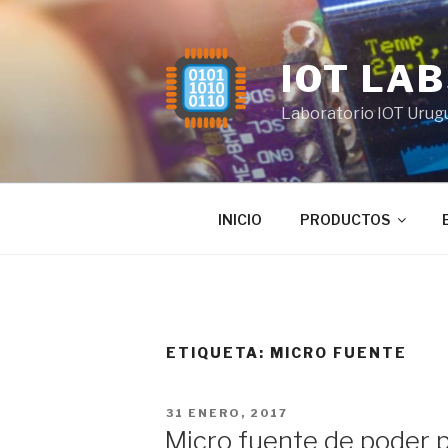
Saltar
al
contenido
IOT LA
Laboratorio IOT Urug
INICIO
PRODUCTOS
ETIQUETA:
MICRO FUENTE
PUBLICADO
31 ENERO, 2017
EL
Micro fuente de poder 