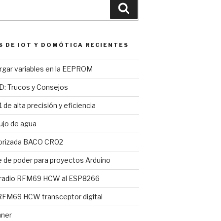
Buscar
S DE IOT Y DOMÓTICA RECIENTES
argar variables en la EEPROM
D: Trucos y Consejos
 de alta precisión y eficiencia
ujo de agua
torizada BACO CR02
e de poder para proyectos Arduino
 radio RFM69 HCW al ESP8266
FM69 HCW transceptor digital
nner