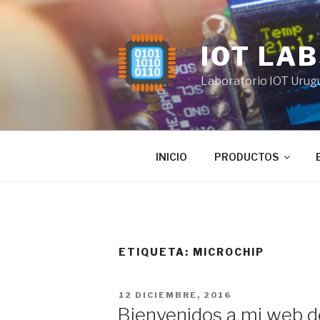
Saltar
al
contenido
IOT LA
Laboratorio IOT Urug
INICIO
PRODUCTOS
ETIQUETA:
MICROCHIP
PUBLICADO
12 DICIEMBRE, 2016
EL
Bienvenidos a mi web d