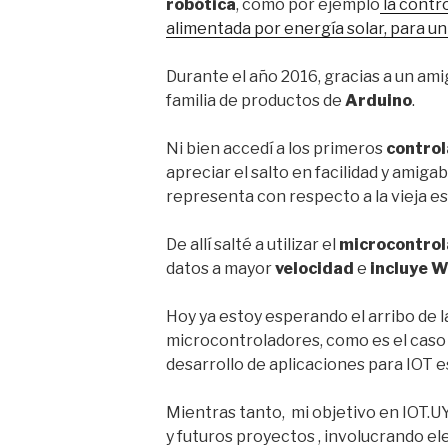
robótica
, como por ejemplo
la contr
alimentada por energía solar, para un
Durante el año 2016, gracias a un amig
familia de productos de
Arduino
.
Ni bien accedí a los primeros
contro
apreciar el salto en facilidad y amiga
representa con respecto a la vieja es
De allí salté a utilizar el
microcontro
datos a mayor
velocidad
e
incluye W
Hoy ya estoy esperando el arribo de 
microcontroladores, como es el caso
desarrollo de aplicaciones para IOT e
Mientras tanto, mi objetivo en IOT.U
y futuros proyectos , involucrando el