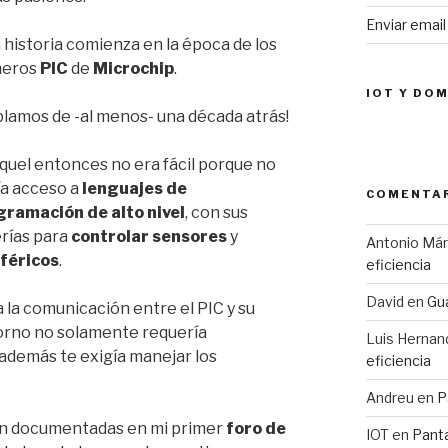
Enviar emai
 historia comienza en la época de los
meros
PIC
de
Microchip
.
IOT Y DO
blamos de -al menos- una década atrás!
quel entonces no era fácil porque no
ía acceso a
lenguajes de
COMENTAR
gramación de alto nivel
, con sus
erías para
controlar sensores
y
Antonio Má
iféricos
.
eficiencia
David
en
Gua
 la comunicación entre el PIC y su
orno no solamente requería
Luis Hernan
además te exigía manejar los
eficiencia
Andreu
en
P
on documentadas en mi primer
foro de
IOT
en
Pant