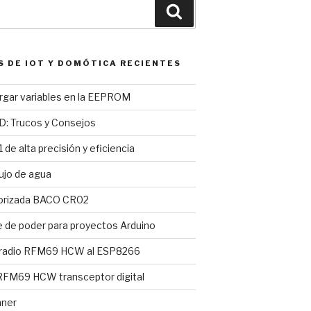
Buscar
S DE IOT Y DOMÓTICA RECIENTES
argar variables en la EEPROM
D: Trucos y Consejos
 de alta precisión y eficiencia
ujo de agua
torizada BACO CR02
e de poder para proyectos Arduino
 radio RFM69 HCW al ESP8266
FM69 HCW transceptor digital
nner