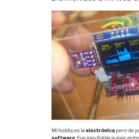
Mi hobby es la
electrónica
pero de p
software
. Fue inevitable sumar amb