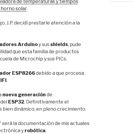
oladora de temperaturas y tiempos
 horno solar
.
o, J.P. decidí prestarle atención a la
ladores Arduino
y sus
shields
, pude
bilidad que esta familia de productos
cuela de Microchip y sus PICs.
lador ESP8266
debido a que procesa
IFI
.
la
nueva generación
de
 del
ESP32
. Definitivamente el
s bien dinámico, en pleno crecimiento.
Y será la documentación de mis actuales
ectrónica y
robótica
.