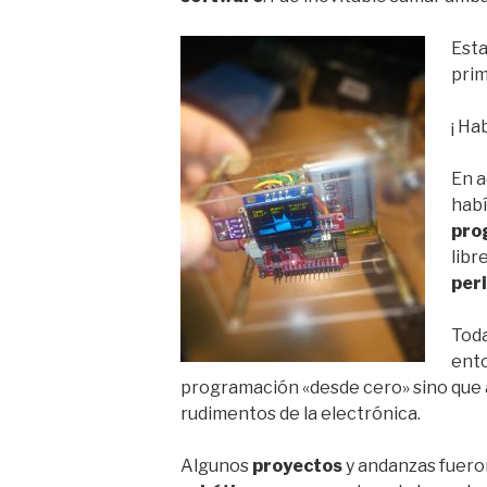
Esta
pri
¡ Ha
En a
hab
pro
libr
per
Toda
ent
programación «desde cero» sino que 
rudimentos de la electrónica.
Algunos
proyectos
y andanzas fuer