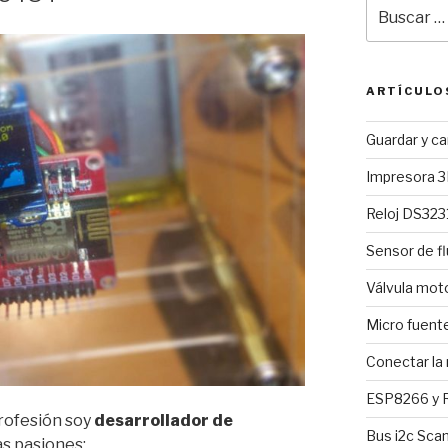
Buscar
por:
ARTÍCULO
Guardar y c
Impresora 3
Reloj DS3231
Sensor de fl
Válvula mo
Micro fuent
Conectar la
ESP8266 y R
rofesión soy
desarrollador de
Bus i2c Sca
as pasiones: