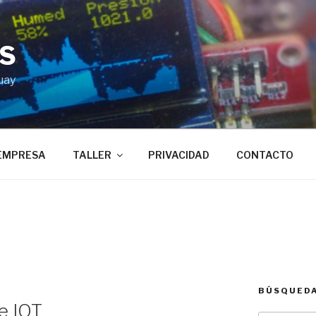
BS
uay
EMPRESA
TALLER
PRIVACIDAD
CONTACTO
BÚSQUED
e IOT