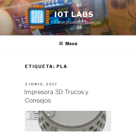
Saltar
al
IOT LABS
contenido
Laboratorio IOT Uruguay
Menú
ETIQUETA:
PLA
PUBLICADO
3 JUNIO, 2017
EL
Impresora 3D: Trucos y
Consejos