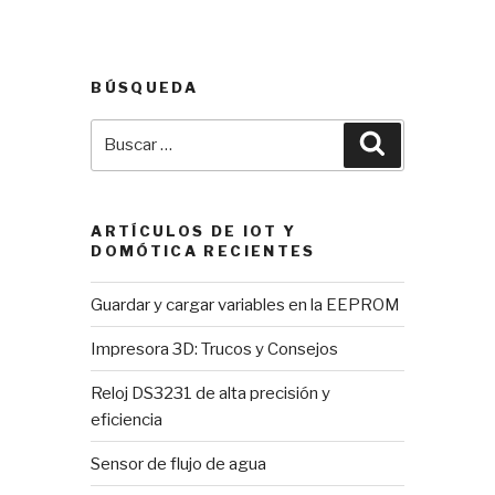
de
desarrollo
para
BÚSQUEDA
Arduino»
Buscar
Buscar
por:
ARTÍCULOS DE IOT Y
DOMÓTICA RECIENTES
Guardar y cargar variables en la EEPROM
Impresora 3D: Trucos y Consejos
Reloj DS3231 de alta precisión y
eficiencia
Sensor de flujo de agua