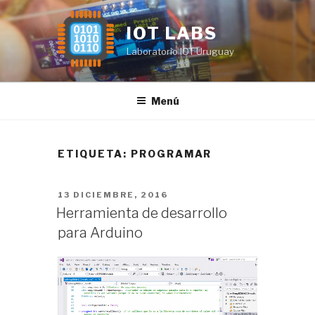
Saltar
al
IOT LABS
contenido
Laboratorio IOT Uruguay
Menú
ETIQUETA:
PROGRAMAR
PUBLICADO
13 DICIEMBRE, 2016
EL
Herramienta de desarrollo
para Arduino