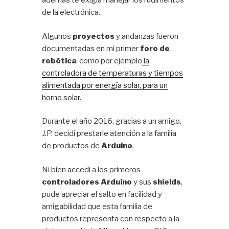
además te exigía manejar los rudimentos
de la electrónica.
Algunos
proyectos
y andanzas fueron
documentadas en mi primer
foro de
robótica
, como por ejemplo
la
controladora de temperaturas y tiempos
alimentada por energía solar, para un
horno solar
.
Durante el año 2016, gracias a un amigo,
J.P. decidí prestarle atención a la familia
de productos de
Arduino
.
Ni bien accedí a los primeros
controladores Arduino
y sus
shields
,
pude apreciar el salto en facilidad y
amigabilidad que esta familia de
productos representa con respecto a la