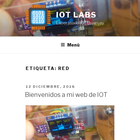
Saltar
al
IOT LABS
contenido
Laboratorio IOT Uruguay
Menú
ETIQUETA:
RED
PUBLICADO
12 DICIEMBRE, 2016
EL
Bienvenidos a mi web de IOT