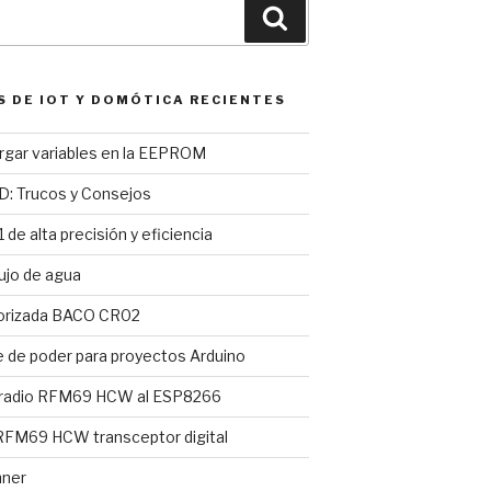
Buscar
S DE IOT Y DOMÓTICA RECIENTES
argar variables en la EEPROM
D: Trucos y Consejos
 de alta precisión y eficiencia
ujo de agua
torizada BACO CR02
e de poder para proyectos Arduino
 radio RFM69 HCW al ESP8266
FM69 HCW transceptor digital
nner