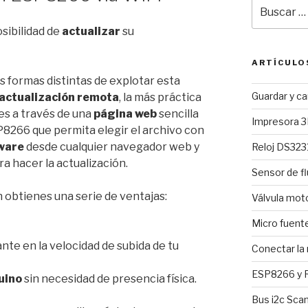
Buscar
por:
sibilidad de
actualizar
su
ARTÍCULO
es formas distintas de explotar esta
Guardar y c
actualización remota
, la más práctica
es a través de una
página web
sencilla
Impresora 3
P8266 que permita elegir el archivo con
ware
desde cualquier navegador web y
Reloj DS3231
a hacer la actualización.
Sensor de fl
 obtienes una serie de ventajas:
Válvula mo
Micro fuent
nte en la velocidad de subida de tu
Conectar la
ESP8266 y R
uino
sin necesidad de presencia física.
Bus i2c Sca