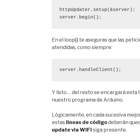
httpUpdater.setup(&server); 
server.begin();
En el loop{} te aseguras que las peti
atendidas, como siempre:
server.handleClient();
Y listo … del resto se encargará esta
nuestro programa de Arduino.
Lógicamente, en cada sucesiva mejor
estas
líneas de código
deberán queda
update via WIFI
siga presente.