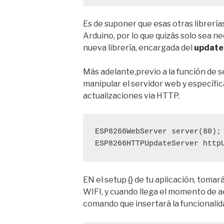
Es de suponer que esas otras librerías
Arduino, por lo que quizás solo sea 
nueva librería, encargada del
update
Más adelante,previo a la función de s
manipular el servidor web y específi
actualizaciones via HTTP.
ESP8266WebServer
 server(80);
ESP8266HTTPUpdateServer
 http
EN el setup {} de tu aplicación, tomar
WIFI, y cuando llega el momento de a
comando que insertará la funcionalida