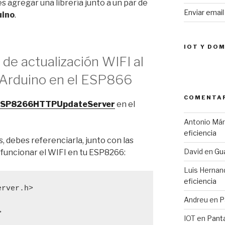
 agregar una librería junto a un par de
Enviar emai
uino
.
IOT Y DO
 de actualización WIFI al
n Arduino en el ESP866
COMENTAR
SP8266HTTPUpdateServer
en el
Antonio Má
eficiencia
, debes referenciarla, junto con las
David
en
Gua
 funcionar el WIFI en tu ESP8266:
Luis Hernan
eficiencia
Andreu
en
P
>
IOT
en
Pant