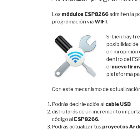
Los
módulos ESP8266
admiten la po
programación via
WIFI
.
Si bien hay tr
posibilidad de
en mi opinión 
dentro del ES
el
nuevo firm
plataforma par
Con este mecanismo de actualización
Podrás decirle adiós al
cable USB
disfrutarás de un incremento importa
código al
ESP8266
.
Podrás actualizar tus
proyectos Ard