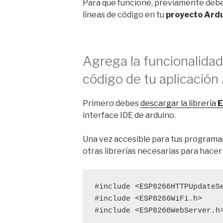
Para que funcione, previamente debes
líneas de código en tu
proyecto Ard
Agrega la funcionalidad
código de tu aplicació
Primero debes
descargar la librería
E
interface IDE de arduino.
Una vez accesible para tus programas
otras librerías necesarias para hacer
#include
#include
<ESP8266WiFi.h>
#include
 <ESP8266WebServer.h