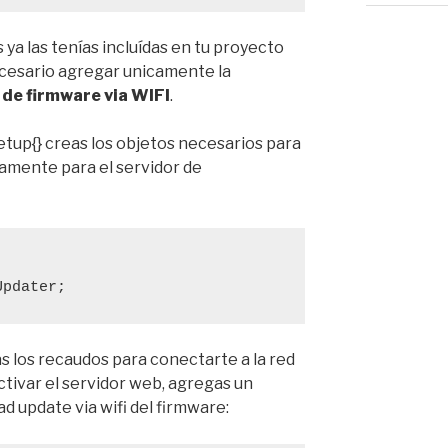
 ya las tenías incluídas en tu proyecto
necesario agregar unicamente la
 de firmware via WIFI
.
etup{} creas los objetos necesarios para
camente para el servidor de
Updater;
ás los recaudos para conectarte a la red
ctivar el servidor web, agregas un
d update via wifi del firmware: