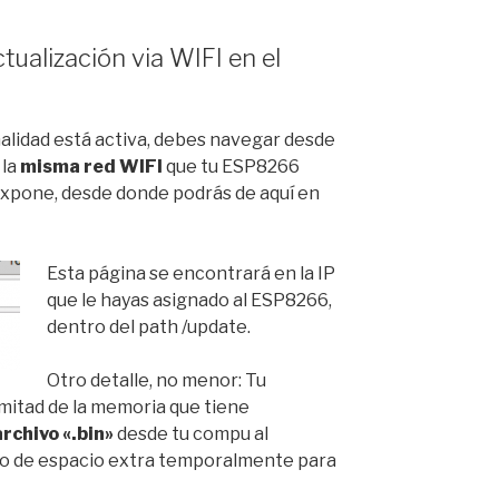
tualización via WIFI en el
nalidad está activa, debes navegar desde
 la
misma red WIFI
que tu ESP8266
expone, desde donde podrás de aquí en
Esta página se encontrará en la IP
que le hayas asignado al ESP8266,
dentro del path /update.
Otro detalle, no menor: Tu
itad de la memoria que tiene
archivo «.bin»
desde tu compu al
to de espacio extra temporalmente para