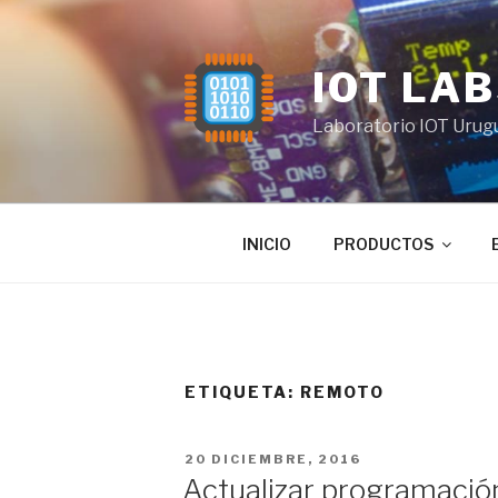
Saltar
al
contenido
IOT LA
Laboratorio IOT Urug
INICIO
PRODUCTOS
ETIQUETA:
REMOTO
PUBLICADO
20 DICIEMBRE, 2016
EL
Actualizar programaci