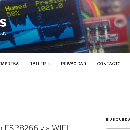
BS
uay
EMPRESA
TALLER
PRIVACIDAD
CONTACTO
BÚSQUED
ón ESP8266 via WIFI