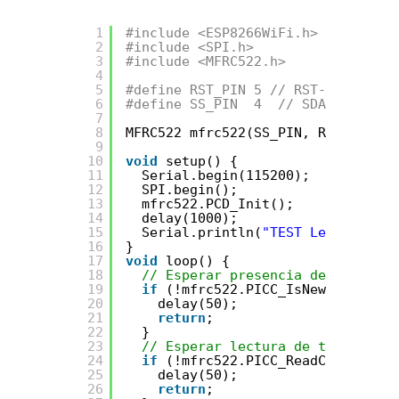
1
#include <ESP8266WiFi.h>
2
#include <SPI.h>
3
#include <MFRC522.h>
4
5
#define RST_PIN 5 // RST-PIN for R
6
#define SS_PIN  4  // SDA-PIN for 
7
8
MFRC522 mfrc522(SS_PIN, RST_PIN);
9
10
void
setup() {
11
Serial.begin(115200);
12
SPI.begin();           
// Init S
13
mfrc522.PCD_Init();    
// Init M
14
delay(1000);
15
Serial.println(
"TEST Lector RFID
16
}
17
void
loop() {
18
// Esperar presencia de nueva ta
19
if
(!mfrc522.PICC_IsNewCardPrese
20
delay(50);
21
return
;
22
}
23
// Esperar lectura de tarjeta
24
if
(!mfrc522.PICC_ReadCardSerial
25
delay(50);
26
return
;