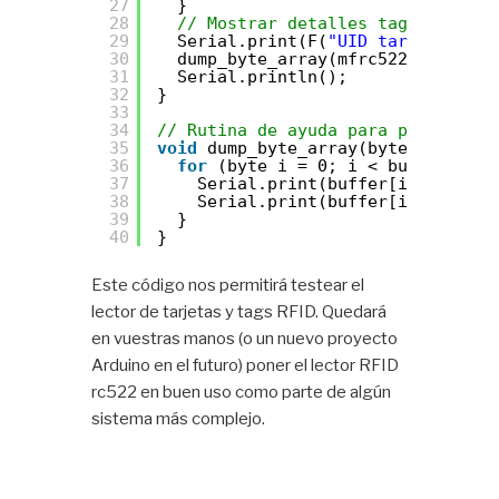
27
}
28
// Mostrar detalles tag/tarjeta
29
Serial.print(F(
"UID tarjeta:"
));
30
dump_byte_array(mfrc522.uid.uidB
31
Serial.println();
32
}
33
34
// Rutina de ayuda para pasar un a
35
void
dump_byte_array(byte *buffer,
36
for
(byte i = 0; i < bufferSize;
37
Serial.print(buffer[i] < 0x10 
38
Serial.print(buffer[i], HEX);
39
}
40
}
Este código nos permitirá testear el
lector de tarjetas y tags RFID. Quedará
en vuestras manos (o un nuevo proyecto
Arduino en el futuro) poner el lector RFID
rc522 en buen uso como parte de algún
sistema más complejo.