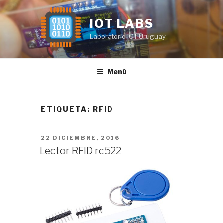
Saltar
al
IOT LABS
contenido
Laboratorio IOT Uruguay
Menú
ETIQUETA:
RFID
PUBLICADO
22 DICIEMBRE, 2016
EL
Lector RFID rc522