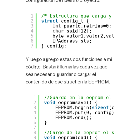
configuración de nuestro proyecto.
1
/* Estructura que carga y guarda en
2
struct
config_t {
3
int
puerto,retries=0;
4
char
ssid[12];
5
byte valor1,valor2,valor3 = 0;
6
IPAddress sts;
7
} config;
Y luego agrego estas dos funciones a mi
código. Bastará llamarlas cada vez que
sea necesario guardar o cargar el
contenido de ese struct en la EEPROM.
1
//Guardo en la eeprom el struct co
2
void
eepromsave() {
3
EEPROM.begin(
sizeof
(config));
4
EEPROM.put(0, config); 
//Guard
5
EEPROM.end();
6
}
7
8
//Cargo de la eeprom el struct con
9
void
eepromload() {