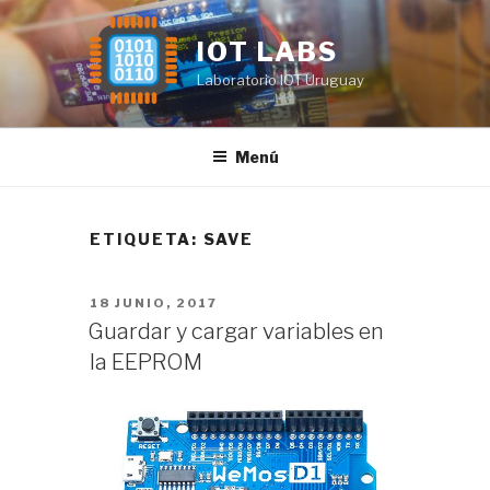
Saltar
al
IOT LABS
contenido
Laboratorio IOT Uruguay
Menú
ETIQUETA:
SAVE
PUBLICADO
18 JUNIO, 2017
EL
Guardar y cargar variables en
la EEPROM