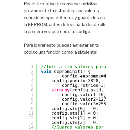
Por este motivo te conviene inicializar
previamente tu estructura con valores
conocidos, «por defecto» y guardarlos en
la EEPROM, antes de leer nada desde allí,
la primera vez que corre tu código
Para lograr esto puedes agregar en tu
código una función como la siguiente:
1
//Inicializo valores para eeprom
2
void
eeprominit() {
3
config.eepromok=49834;
4
config.puerto=2828;
5
config.retries=3;
6
strncpy
(config.ssid, 
"Miproyec
7
config.valor1=10;
8
config.valor2=127;
9
config.valor3=255;
10
config.sts[0] = 0;
11
config.sts[1] = 0;
12
config.sts[2] = 0;
13
config.sts[3] = 0;
14
//Guardo valores por defecto e