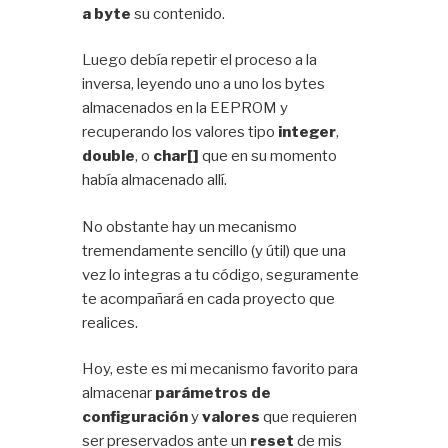
a byte
su contenido.
Luego debía repetir el proceso a la
inversa, leyendo uno a uno los bytes
almacenados en la EEPROM y
recuperando los valores tipo
integer
,
double
, o
char[]
que en su momento
había almacenado allí.
No obstante hay un mecanismo
tremendamente sencillo (y útil) que una
vez lo integras a tu código, seguramente
te acompañará en cada proyecto que
realices.
Hoy, este es mi mecanismo favorito para
almacenar
parámetros de
configuración
y
valores
que requieren
ser preservados ante un
reset
de mis