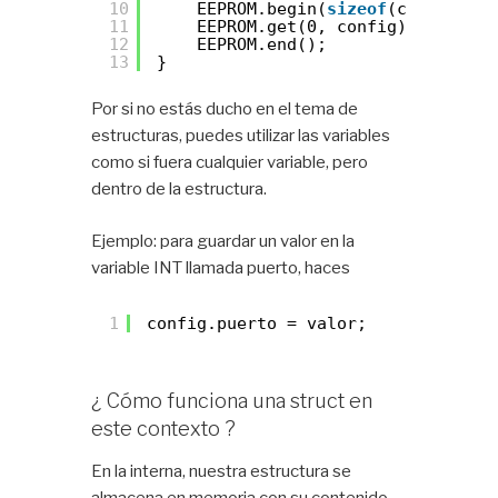
10
EEPROM.begin(
sizeof
(config));
11
EEPROM.get(0, config); 
//Cargo
12
EEPROM.end();
13
}
Por si no estás ducho en el tema de
estructuras, puedes utilizar las variables
como si fuera cualquier variable, pero
dentro de la estructura.
Ejemplo: para guardar un valor en la
variable INT llamada puerto, haces
1
config.puerto = valor;
¿ Cómo funciona una struct en
este contexto ?
En la interna, nuestra estructura se
almacena en memoria con su contenido