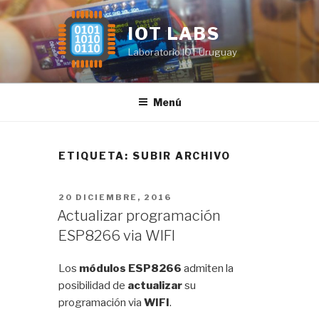
Saltar
al
IOT LABS
contenido
Laboratorio IOT Uruguay
Menú
ETIQUETA:
SUBIR ARCHIVO
PUBLICADO
20 DICIEMBRE, 2016
EL
Actualizar programación
ESP8266 via WIFI
Los
módulos ESP8266
admiten la
posibilidad de
actualizar
su
programación via
WIFI
.