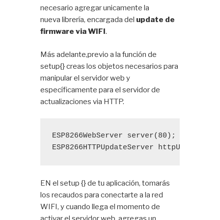
necesario agregar unicamente la
nueva librería, encargada del
update de
firmware via WIFI
.
Más adelante,previo a la función de
setup{} creas los objetos necesarios para
manipular el servidor web y
específicamente para el servidor de
actualizaciones via HTTP.
ESP8266WebServer
 server(80);
ESP8266HTTPUpdateServer
 httpUpdater;
EN el setup {} de tu aplicación, tomarás
los recaudos para conectarte a la red
WIFI, y cuando llega el momento de
activar el servidor web, agregas un