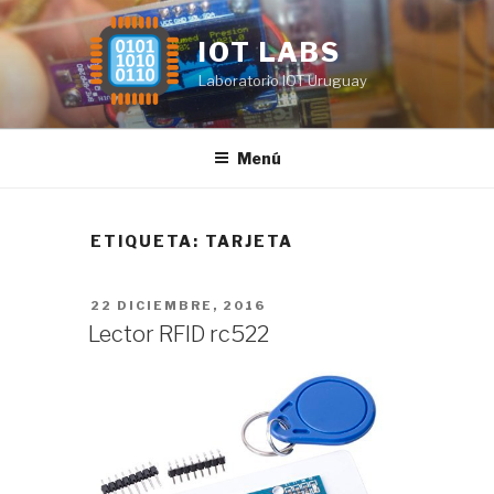
Saltar
al
IOT LABS
contenido
Laboratorio IOT Uruguay
Menú
ETIQUETA:
TARJETA
PUBLICADO
22 DICIEMBRE, 2016
EL
Lector RFID rc522