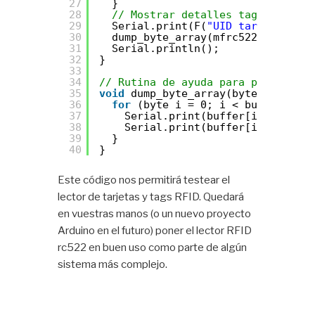
27
}
28
// Mostrar detalles tag/tarjeta
29
Serial.print(F(
"UID tarjeta:"
));
30
dump_byte_array(mfrc522.uid.uidB
31
Serial.println();
32
}
33
34
// Rutina de ayuda para pasar un a
35
void
dump_byte_array(byte *buffer,
36
for
(byte i = 0; i < bufferSize;
37
Serial.print(buffer[i] < 0x10 
38
Serial.print(buffer[i], HEX);
39
}
40
}
Este código nos permitirá testear el
lector de tarjetas y tags RFID. Quedará
en vuestras manos (o un nuevo proyecto
Arduino en el futuro) poner el lector RFID
rc522 en buen uso como parte de algún
sistema más complejo.