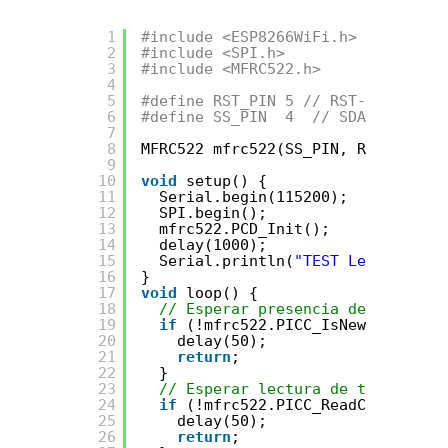
1
#include <ESP8266WiFi.h>
2
#include <SPI.h>
3
#include <MFRC522.h>
4
5
#define RST_PIN 5 // RST-PIN for R
6
#define SS_PIN  4  // SDA-PIN for 
7
8
MFRC522 mfrc522(SS_PIN, RST_PIN);
9
10
void
setup() {
11
Serial.begin(115200);
12
SPI.begin();           
// Init S
13
mfrc522.PCD_Init();    
// Init M
14
delay(1000);
15
Serial.println(
"TEST Lector RFID
16
}
17
void
loop() {
18
// Esperar presencia de nueva ta
19
if
(!mfrc522.PICC_IsNewCardPrese
20
delay(50);
21
return
;
22
}
23
// Esperar lectura de tarjeta
24
if
(!mfrc522.PICC_ReadCardSerial
25
delay(50);
26
return
;