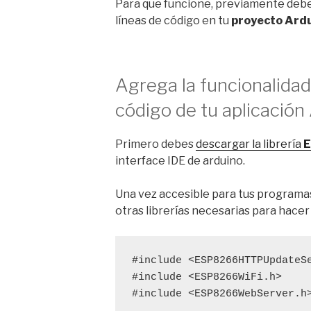
Para que funcione, previamente debes
líneas de código en tu
proyecto Ard
Agrega la funcionalidad
código de tu aplicació
Primero debes
descargar la librería
E
interface IDE de arduino.
Una vez accesible para tus programas
otras librerías necesarias para hacer
#include
#include
<ESP8266WiFi.h>
#include
 <ESP8266WebServer.h