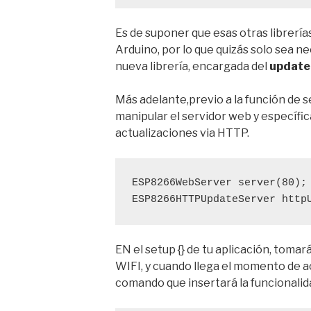
Es de suponer que esas otras librerías
Arduino, por lo que quizás solo sea 
nueva librería, encargada del
update
Más adelante,previo a la función de s
manipular el servidor web y específi
actualizaciones via HTTP.
ESP8266WebServer
 server(80);
ESP8266HTTPUpdateServer
 http
EN el setup {} de tu aplicación, tomar
WIFI, y cuando llega el momento de a
comando que insertará la funcionalida