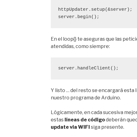
httpUpdater.setup(&server); 
server.begin();
En el loop{} te aseguras que las peti
atendidas, como siempre:
server.handleClient();
Y listo … del resto se encargará esta
nuestro programa de Arduino.
Lógicamente, en cada sucesiva mejor
estas
líneas de código
deberán queda
update via WIFI
siga presente.