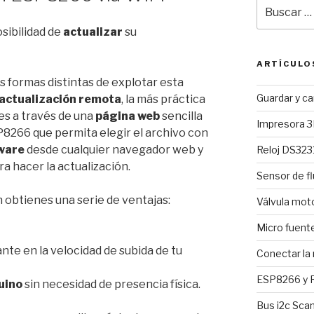
Buscar
por:
sibilidad de
actualizar
su
ARTÍCULO
es formas distintas de explotar esta
Guardar y c
actualización remota
, la más práctica
es a través de una
página web
sencilla
Impresora 3
P8266 que permita elegir el archivo con
ware
desde cualquier navegador web y
Reloj DS3231
a hacer la actualización.
Sensor de fl
 obtienes una serie de ventajas:
Válvula mo
Micro fuent
nte en la velocidad de subida de tu
Conectar la
ESP8266 y R
uino
sin necesidad de presencia física.
Bus i2c Sca