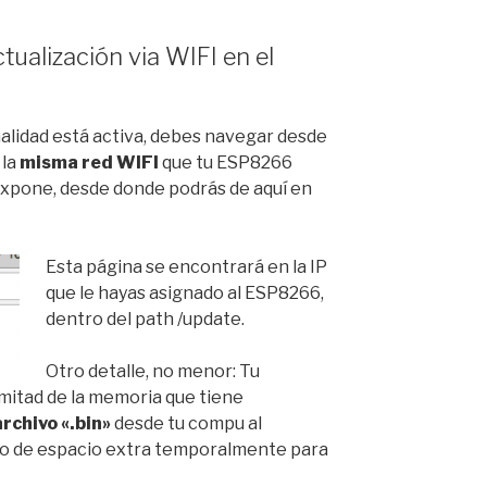
tualización via WIFI en el
nalidad está activa, debes navegar desde
 la
misma red WIFI
que tu ESP8266
expone, desde donde podrás de aquí en
Esta página se encontrará en la IP
que le hayas asignado al ESP8266,
dentro del path /update.
Otro detalle, no menor: Tu
itad de la memoria que tiene
archivo «.bin»
desde tu compu al
to de espacio extra temporalmente para