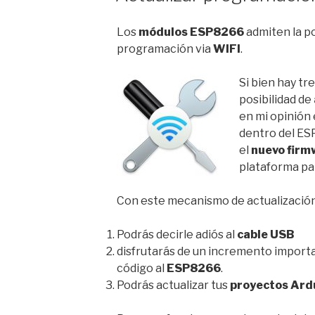
Los
módulos ESP8266
admiten la po
programación via
WIFI
.
Si bien hay tr
posibilidad de
en mi opinión 
dentro del ES
el
nuevo firm
plataforma par
Con este mecanismo de actualización
Podrás decirle adiós al
cable USB
disfrutarás de un incremento importa
código al
ESP8266
.
Podrás actualizar tus
proyectos Ard