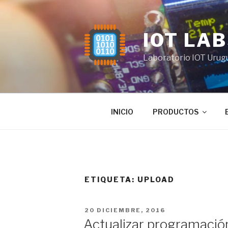
Saltar
al
contenido
IOT LA
Laboratorio IOT Urug
INICIO
PRODUCTOS
ETIQUETA:
UPLOAD
PUBLICADO
20 DICIEMBRE, 2016
EL
Actualizar programaci