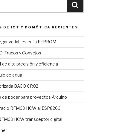
Buscar
S DE IOT Y DOMÓTICA RECIENTES
argar variables en la EEPROM
D: Trucos y Consejos
 de alta precisión y eficiencia
ujo de agua
torizada BACO CR02
e de poder para proyectos Arduino
 radio RFM69 HCW al ESP8266
FM69 HCW transceptor digital
nner