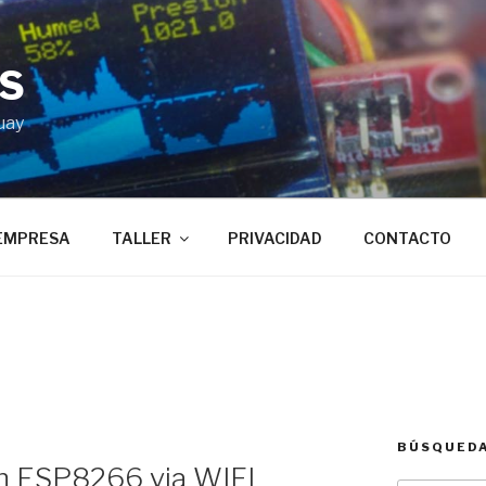
BS
uay
EMPRESA
TALLER
PRIVACIDAD
CONTACTO
BÚSQUED
ón ESP8266 via WIFI