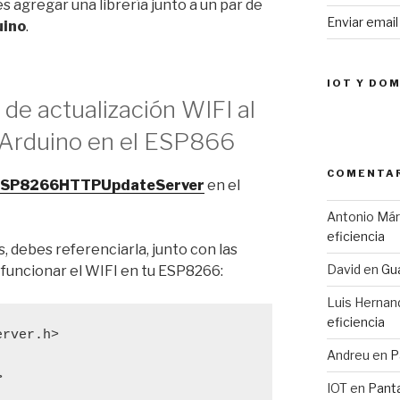
 agregar una librería junto a un par de
Enviar emai
uino
.
IOT Y DO
 de actualización WIFI al
n Arduino en el ESP866
COMENTAR
SP8266HTTPUpdateServer
en el
Antonio Má
eficiencia
, debes referenciarla, junto con las
David
en
Gua
 funcionar el WIFI en tu ESP8266:
Luis Hernan
eficiencia
Andreu
en
P
>
IOT
en
Pant