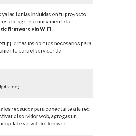
 ya las tenías incluídas en tu proyecto
necesario agregar unicamente la
 de firmware via WIFI
.
etup{} creas los objetos necesarios para
camente para el servidor de
Updater;
ás los recaudos para conectarte a la red
ctivar el servidor web, agregas un
d update via wifi del firmware: