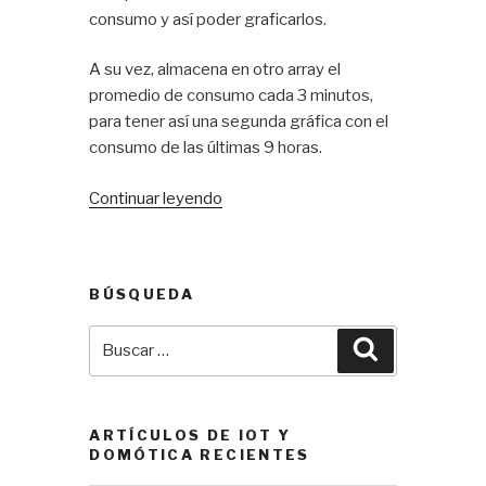
consumo y así poder graficarlos.
A su vez, almacena en otro array el
promedio de consumo cada 3 minutos,
para tener así una segunda gráfica con el
consumo de las últimas 9 horas.
«Medir
Continuar leyendo
consumo
de
corriente
BÚSQUEDA
con
Arduino
Buscar
Buscar
(parte
por:
2)»
ARTÍCULOS DE IOT Y
DOMÓTICA RECIENTES