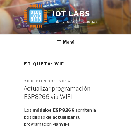
Saltar
al
IOT LABS
contenido
Laboratorio IOT Uruguay
Menú
ETIQUETA:
WIFI
PUBLICADO
20 DICIEMBRE, 2016
EL
Actualizar programación
ESP8266 via WIFI
Los
módulos ESP8266
admiten la
posibilidad de
actualizar
su
programación via
WIFI
.