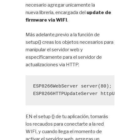
necesario agregar unicamente la
nueva librería, encargada del
update de
firmware via WIFI
.
Más adelante,previo a la función de
setup{} creas los objetos necesarios para
manipular el servidor web y
específicamente para el servidor de
actualizaciones via HTTP.
ESP8266WebServer
 server(80);
ESP8266HTTPUpdateServer
 httpUpdater;
EN el setup {} de tu aplicación, tomarás
los recaudos para conectarte a la red
WIFI, y cuando llega el momento de
activar el servidor web, agregas un