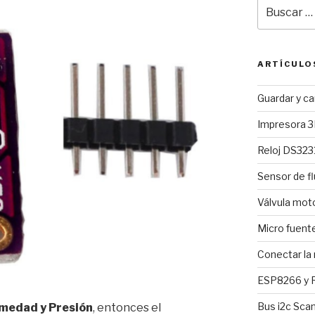
Buscar
por:
ARTÍCULO
Guardar y c
Impresora 3
Reloj DS3231
Sensor de fl
Válvula mo
Micro fuent
Conectar la
ESP8266 y R
Bus i2c Sca
medad y Presión
, entonces el