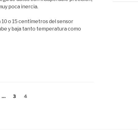
uy poca inercia.
 10 o 15 centímetros del sensor
ube y baja tanto temperatura como
ina
Página
Página
…
3
4