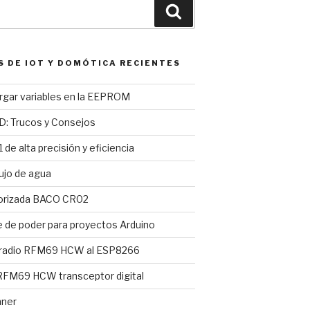
Buscar
S DE IOT Y DOMÓTICA RECIENTES
argar variables en la EEPROM
D: Trucos y Consejos
 de alta precisión y eficiencia
ujo de agua
torizada BACO CR02
e de poder para proyectos Arduino
 radio RFM69 HCW al ESP8266
FM69 HCW transceptor digital
nner