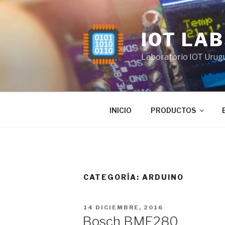
Saltar
al
contenido
IOT LA
Laboratorio IOT Urug
INICIO
PRODUCTOS
CATEGORÍA:
ARDUINO
PUBLICADO
14 DICIEMBRE, 2016
EL
Bosch BME280