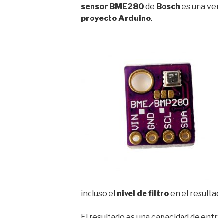
sensor
BME280
de
Bosch
es una ver
proyecto Arduino
.
incluso el
nivel de filtro
en el resulta
El resultado es una capacidad de ent