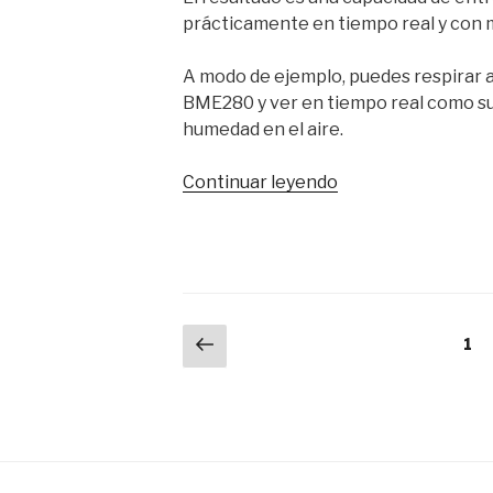
prácticamente en tiempo real y con m
A modo de ejemplo, puedes respirar a
BME280 y ver en tiempo real como s
humedad en el aire.
«Bosch
Continuar leyendo
BME280»
Paginación
Página
Pág
1
anterior
de
entradas