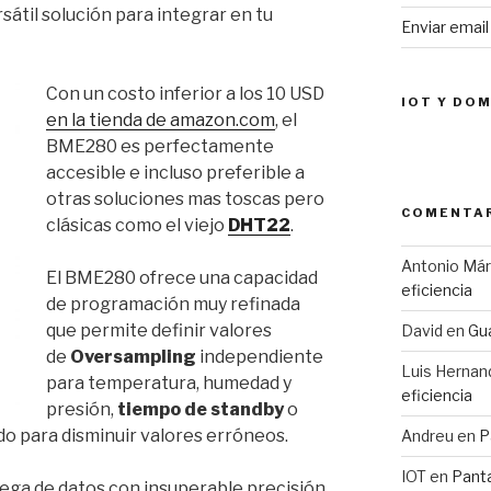
sátil solución para integrar en tu
Enviar emai
Con un costo inferior a los 10 USD
IOT Y DO
en la tienda de amazon.com
, el
BME280 es perfectamente
accesible e incluso preferible a
otras soluciones mas toscas pero
COMENTAR
clásicas como el viejo
DHT22
.
Antonio Má
El BME280 ofrece una capacidad
eficiencia
de programación muy refinada
que permite definir valores
David
en
Gua
de
Oversampling
independiente
Luis Hernan
para temperatura, humedad y
eficiencia
presión,
tiempo de standby
o
do para disminuir valores erróneos.
Andreu
en
P
IOT
en
Pant
rega de datos con insuperable precisión,