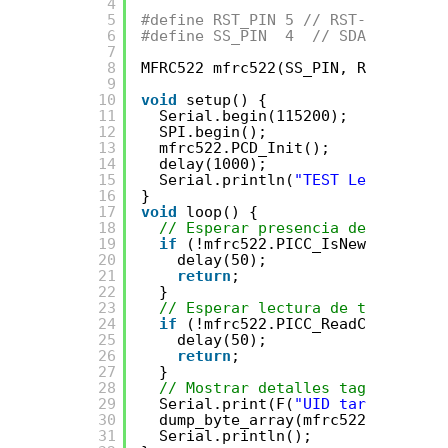
4
5
#define RST_PIN 5 // RST-PIN for R
6
#define SS_PIN  4  // SDA-PIN for 
7
8
MFRC522 mfrc522(SS_PIN, RST_PIN);
9
10
void
setup() {
11
Serial.begin(115200);
12
SPI.begin();           
// Init S
13
mfrc522.PCD_Init();    
// Init M
14
delay(1000);
15
Serial.println(
"TEST Lector RFID
16
}
17
void
loop() {
18
// Esperar presencia de nueva ta
19
if
(!mfrc522.PICC_IsNewCardPrese
20
delay(50);
21
return
;
22
}
23
// Esperar lectura de tarjeta
24
if
(!mfrc522.PICC_ReadCardSerial
25
delay(50);
26
return
;
27
}
28
// Mostrar detalles tag/tarjeta
29
Serial.print(F(
"UID tarjeta:"
));
30
dump_byte_array(mfrc522.uid.uidB
31
Serial.println();