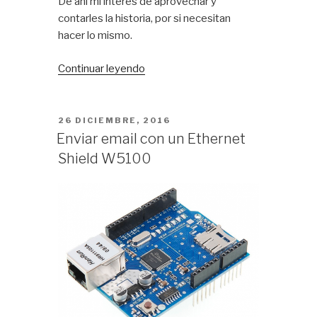
De ahí mi interés de aprovechar y
contarles la historia, por si necesitan
hacer lo mismo.
«ESP8266
Continuar leyendo
y
RFM69
HCW
PUBLICADO
26 DICIEMBRE, 2016
EL
transceptor
Enviar email con un Ethernet
digital»
Shield W5100