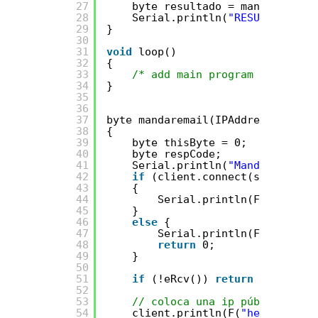
27
byte resultado = mandaremail(
28
Serial.println(
"RESULTADO DE 
29
}
30
31
void
loop()
32
{
33
/* add main program code here
34
}
35
36
37
byte mandaremail(IPAddress smtp, 
38
{
39
byte thisByte = 0;
40
byte respCode;
41
Serial.println(
"Mandar correo
42
if
(client.connect(smtp, 25))
43
{
44
Serial.println(F(
"connect
45
}
46
else
{
47
Serial.println(F(
"No pudo
48
return
0;
49
}
50
51
if
(!eRcv()) 
return
1;
52
53
// coloca una ip pública tuya
54
client.println(F(
"helo 1.2.3.