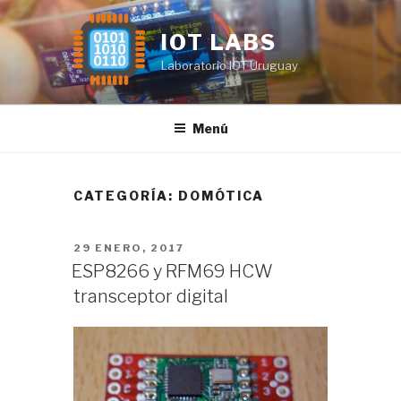
Saltar
al
IOT LABS
contenido
Laboratorio IOT Uruguay
Menú
CATEGORÍA:
DOMÓTICA
PUBLICADO
29 ENERO, 2017
EL
ESP8266 y RFM69 HCW
transceptor digital