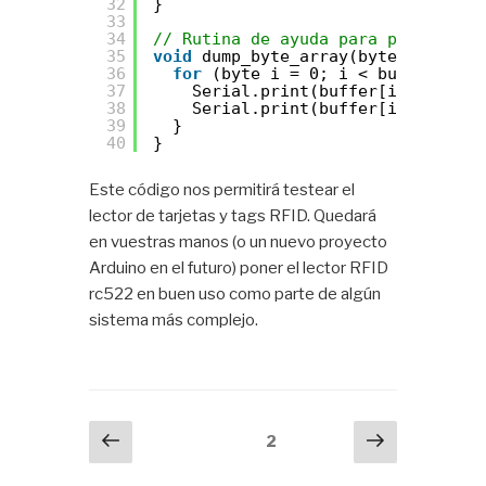
32
}
33
34
// Rutina de ayuda para pasar un a
35
void
dump_byte_array(byte *buffer,
36
for
(byte i = 0; i < bufferSize;
37
Serial.print(buffer[i] < 0x10 
38
Serial.print(buffer[i], HEX);
39
}
40
}
Este código nos permitirá testear el
lector de tarjetas y tags RFID. Quedará
en vuestras manos (o un nuevo proyecto
Arduino en el futuro) poner el lector RFID
rc522 en buen uso como parte de algún
sistema más complejo.
Paginación
Página
Siguient
Página
2
anterior
página
de