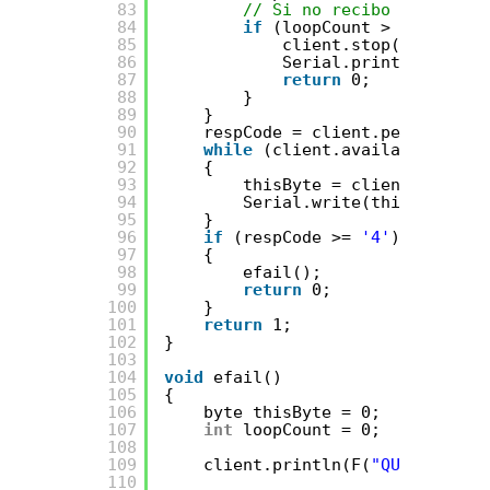
83
// Si no recibo nada en 1
84
if
(loopCount > 10000) {
85
client.stop();
86
Serial.println(F(
"\r\
87
return
0;
88
}
89
}
90
respCode = client.peek();
91
while
(client.available())
92
{
93
thisByte = client.read();
94
Serial.write(thisByte);
95
}
96
if
(respCode >= 
'4'
)
97
{
98
efail();
99
return
0;
100
}
101
return
1;
102
}
103
104
void
efail()
105
{
106
byte thisByte = 0;
107
int
loopCount = 0;
108
109
client.println(F(
"QUIT"
));
110