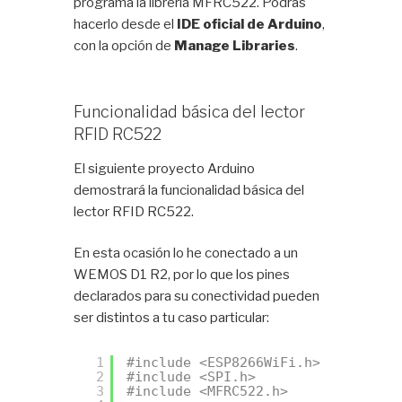
programa la libreria MFRC522. Podrás
hacerlo desde el
IDE oficial de Arduino
,
con la opción de
Manage Libraries
.
Funcionalidad básica del lector
RFID RC522
El siguiente proyecto Arduino
demostrará la funcionalidad básica del
lector RFID RC522.
En esta ocasión lo he conectado a un
WEMOS D1 R2, por lo que los pines
declarados para su conectividad pueden
ser distintos a tu caso particular:
1
#include <ESP8266WiFi.h>
2
#include <SPI.h>
3
#include <MFRC522.h>