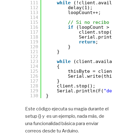
111
while
(!client.available()) {
112
delay(1);
113
loopCount++;
114
115
// Si no recibo nada en 1
116
if
(loopCount > 10000) {
117
client.stop();
118
Serial.println(F(
"\r\
119
return
;
120
}
121
}
122
123
while
(client.available())
124
{
125
thisByte = client.read();
126
Serial.write(thisByte);
127
}
128
client.stop();
129
Serial.println(F(
"desconectad
130
}
Este código ejecuta su magia durante el
setup {} y es un ejemplo, nada más, de
una funcionalidad básica para enviar
correos desde tu Arduino.