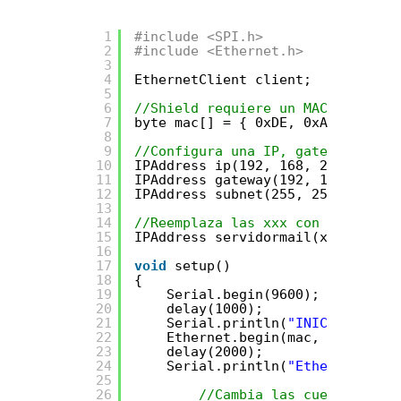
1
#include <SPI.h>
2
#include <Ethernet.h>     //Ether
3
4
EthernetClient client;
5
6
//Shield requiere un MACADDRESS U
7
byte mac[] = { 0xDE, 0xAD, 0xBE, 
8
9
//Configura una IP, gateway y sub
10
IPAddress ip(192, 168, 2, 19);  
11
IPAddress gateway(192, 168, 2, 1)
12
IPAddress subnet(255, 255, 255, 0
13
14
//Reemplaza las xxx con la IP de 
15
IPAddress servidormail(xxx, xxx, 
16
17
void
setup()
18
{
19
Serial.begin(9600);
20
delay(1000);
21
Serial.println(
"INICIO SISTEM
22
Ethernet.begin(mac, ip, gatew
23
delay(2000);
24
Serial.println(
"Ethernet Inic
25
26
//Cambia las cuentas de c