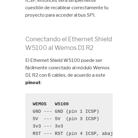
ICSP, entonces será simplemente
cuestión de recablear correctamente tu
proyecto para acceder al bus SPI.
Conectando el Ethernet Shield
W5100 al Wemos D1 R2
El Ethernet Shield W5100 puede ser
fácilmente conectado al módulo Wemos
D1 R2 con 8 cables, de acuerdo a este
pinout
:
WEMOS   W5100
GND --- GND (pin 1 ICSP)

5V  --- 5V  (pin 3 ICSP)

3v3 --- 3v3

RST --- RST (pin 4 ICSP, abajo del GND