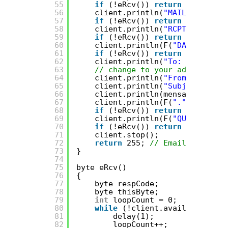
55
if
(!eRcv()) 
return
2;
56
client.println(
"MAIL From: <"
57
if
(!eRcv()) 
return
3;
58
client.println(
"RCPT To: "
+ 
59
if
(!eRcv()) 
return
4;
60
client.println(F(
"DATA"
));
61
if
(!eRcv()) 
return
5;
62
client.println(
"To: You <"
+ 
63
// change to your address
64
client.println(
"From: cuenta 
65
client.println(
"Subject: "
+ 
66
client.println(mensaje);
67
client.println(F(
"."
));
68
if
(!eRcv()) 
return
6;
69
client.println(F(
"QUIT"
));
70
if
(!eRcv()) 
return
7;
71
client.stop();
72
return
255; 
// Email enviado
73
}
74
75
byte eRcv()
76
{
77
byte respCode;
78
byte thisByte;
79
int
loopCount = 0;
80
while
(!client.available()) {
81
delay(1);
82
loopCount++;