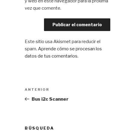
y web en este navegador para la próxima
vez que comente.
Este sitio usa Akismet para reducir el
spam.
Aprende cómo se procesan los
datos de tus comentarios.
Navegación
Entrada
ANTERIOR
de
anterior:
Bus i2c Scanner
entradas
BÚSQUEDA