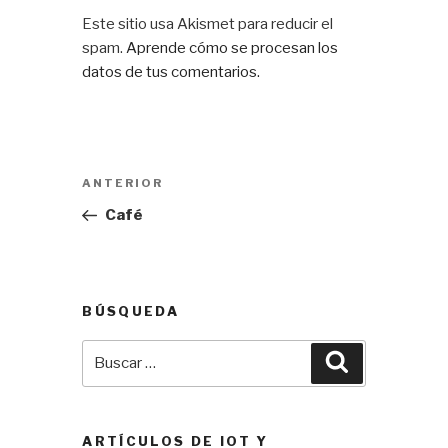
Este sitio usa Akismet para reducir el
spam.
Aprende cómo se procesan los
datos de tus comentarios.
Navegación
Entrada
ANTERIOR
de
anterior:
Café
entradas
BÚSQUEDA
Buscar
Buscar
por:
ARTÍCULOS DE IOT Y