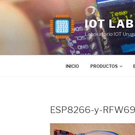
Saltar
al
contenido
IOT LA
Laboratorio IOT Urug
INICIO
PRODUCTOS
ESP8266-y-RFW6