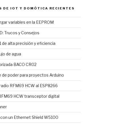
S DE IOT Y DOMÓTICA RECIENTES
argar variables en la EEPROM
D: Trucos y Consejos
 de alta precisión y eficiencia
ujo de agua
torizada BACO CR02
e de poder para proyectos Arduino
 radio RFM69 HCW al ESP8266
FM69 HCW transceptor digital
nner
l con un Ethernet Shield W5100