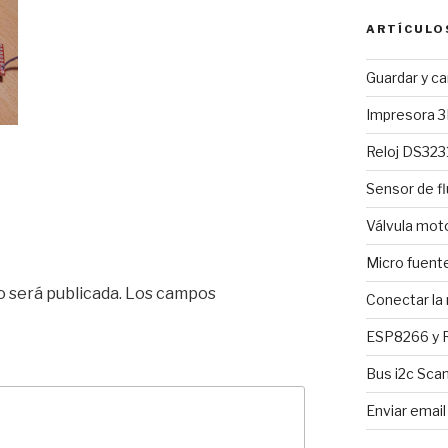
ARTÍCULO
Guardar y c
Impresora 3
Reloj DS3231
Sensor de fl
Válvula mo
Micro fuent
o será publicada.
Los campos
Conectar la
ESP8266 y R
Bus i2c Sca
Enviar emai