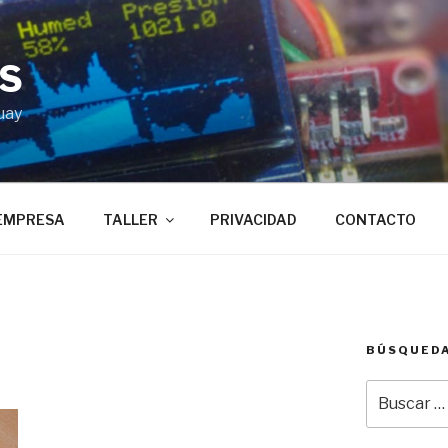
BS
uay
EMPRESA
TALLER
PRIVACIDAD
CONTACTO
BÚSQUED
9
Buscar
por: