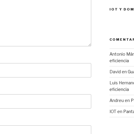
IOT Y DO
COMENTAR
Antonio Má
eficiencia
David
en
Gua
Luis Hernan
eficiencia
Andreu
en
P
IOT
en
Pant