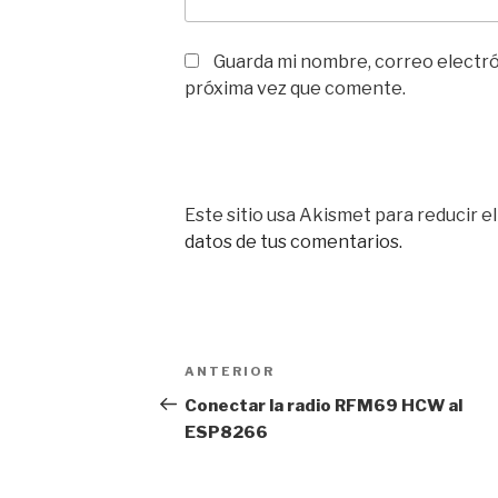
Guarda mi nombre, correo electró
próxima vez que comente.
Este sitio usa Akismet para reducir e
datos de tus comentarios.
Navegación
Entrada
ANTERIOR
de
anterior:
Conectar la radio RFM69 HCW al
ESP8266
entradas