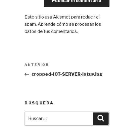
Este sitio usa Akismet para reducir el
spam.
Aprende cómo se procesan los
datos de tus comentarios.
Navegación
Entrada
ANTERIOR
de
anterior:
cropped-IOT-SERVER-iotuy.jpg
entradas
BÚSQUEDA
Buscar
Buscar
por: