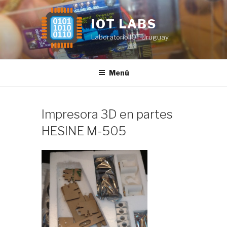
Saltar
al
IOT LABS
contenido
Laboratorio IOT Uruguay
Menú
Impresora 3D en partes
HESINE M-505