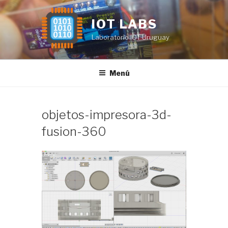
Saltar
al
IOT LABS
contenido
Laboratorio IOT Uruguay
Menú
objetos-impresora-3d-
fusion-360