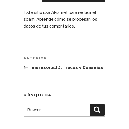
Este sitio usa Akismet para reducir el
spam.
Aprende cómo se procesan los
datos de tus comentarios.
Navegación
Entrada
ANTERIOR
de
anterior:
Impresora 3D: Trucos y Consejos
entradas
BÚSQUEDA
Buscar
Buscar
por: