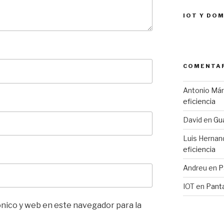
IOT Y DO
COMENTAR
Antonio Má
eficiencia
David
en
Gua
Luis Hernan
eficiencia
Andreu
en
P
IOT
en
Pant
nico y web en este navegador para la