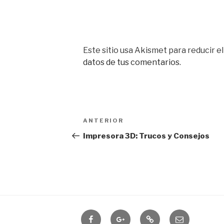
Este sitio usa Akismet para reducir e
datos de tus comentarios.
Navegación
Entrada
ANTERIOR
de
anterior:
Impresora 3D: Trucos y Consejos
entradas
Domótica
IOTUY
RSS
Correo