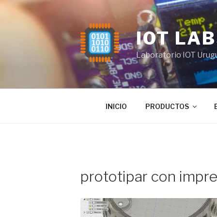
Saltar
al
contenido
IOT LA
Laboratorio IOT Urug
INICIO
PRODUCTOS
prototipar con impr