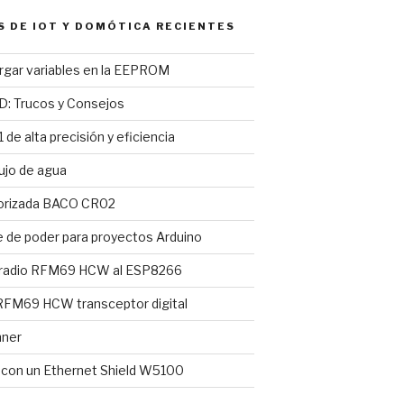
S DE IOT Y DOMÓTICA RECIENTES
argar variables en la EEPROM
D: Trucos y Consejos
 de alta precisión y eficiencia
ujo de agua
torizada BACO CR02
e de poder para proyectos Arduino
 radio RFM69 HCW al ESP8266
FM69 HCW transceptor digital
nner
l con un Ethernet Shield W5100