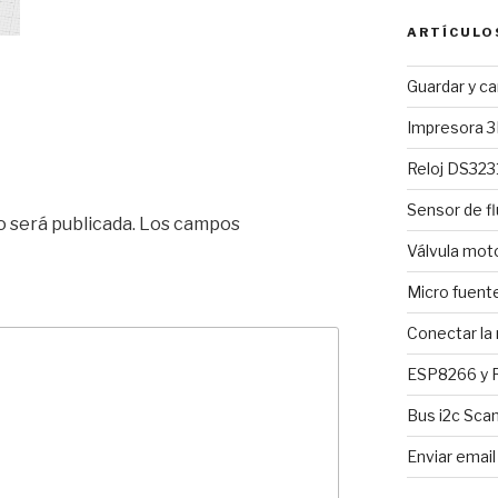
ARTÍCULO
Guardar y c
Impresora 3
Reloj DS3231
Sensor de fl
o será publicada.
Los campos
Válvula mo
Micro fuent
Conectar la
ESP8266 y R
Bus i2c Sca
Enviar emai