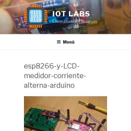
Saltar
al
IOT LABS
contenido
Laboratorio IOT Uruguay
Menú
esp8266-y-LCD-
medidor-corriente-
alterna-arduino