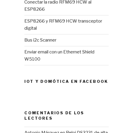
Conectar la radio RFM69 HCW al
ESP8266
ESP8266 y RFM69 HCW transceptor
digital
Bus i2c Scanner
Enviar email con un Ethernet Shield
W5100
IOT Y DOMÓTICA EN FACEBOOK
COMENTARIOS DE LOS
LECTORES
Antonio Márquez
en
Reloj DS3231 de alta