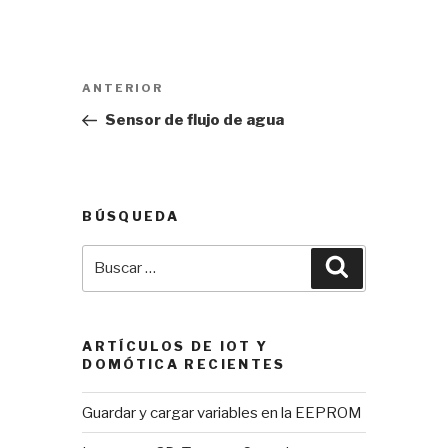
Navegación
Entrada
ANTERIOR
de
anterior:
Sensor de flujo de agua
entradas
BÚSQUEDA
Buscar
Buscar
por:
ARTÍCULOS DE IOT Y
DOMÓTICA RECIENTES
Guardar y cargar variables en la EEPROM