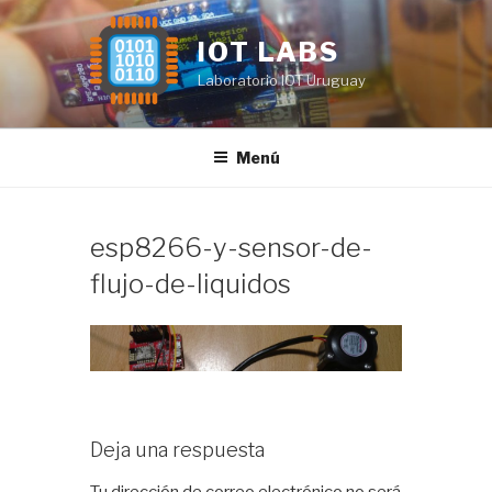
Saltar
al
IOT LABS
contenido
Laboratorio IOT Uruguay
Menú
esp8266-y-sensor-de-
flujo-de-liquidos
Deja una respuesta
Tu dirección de correo electrónico no será