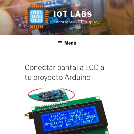
Saltar
al
IOT LABS
contenido
Laboratorio IOT Uruguay
Menú
Conectar pantalla LCD a
tu proyecto Arduino