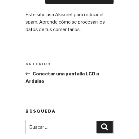
Este sitio usa Akismet para reducir el
spam.
Aprende cómo se procesan los
datos de tus comentarios.
Navegación
Entrada
ANTERIOR
de
anterior:
Conectar una pantalla LCD a
entradas
Arduino
BÚSQUEDA
Buscar
Buscar
por: