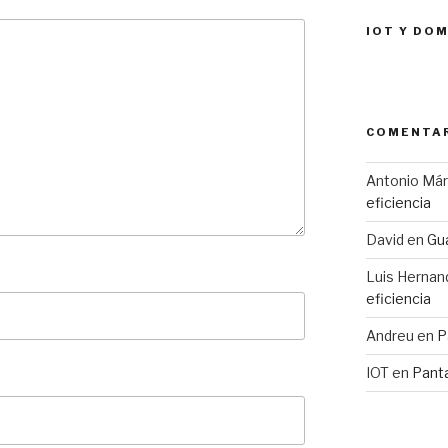
IOT Y DO
COMENTAR
Antonio Má
eficiencia
David
en
Gua
Luis Hernan
eficiencia
Andreu
en
P
IOT
en
Pant