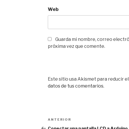
Web
Guarda mi nombre, correo electró
próxima vez que comente.
Este sitio usa Akismet para reducir e
datos de tus comentarios.
Navegación
Entrada
ANTERIOR
de
anterior:
Conectar una pantalla LCD a Arduino