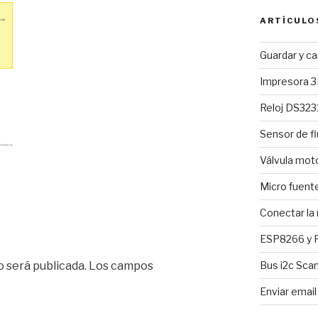
ARTÍCULO
Guardar y c
Impresora 3
Reloj DS3231
Sensor de fl
Válvula mo
Micro fuent
Conectar la
ESP8266 y R
Bus i2c Sca
o será publicada.
Los campos
Enviar emai