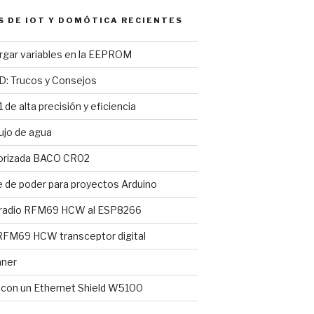
S DE IOT Y DOMÓTICA RECIENTES
argar variables en la EEPROM
D: Trucos y Consejos
 de alta precisión y eficiencia
ujo de agua
torizada BACO CR02
e de poder para proyectos Arduino
 radio RFM69 HCW al ESP8266
FM69 HCW transceptor digital
nner
l con un Ethernet Shield W5100