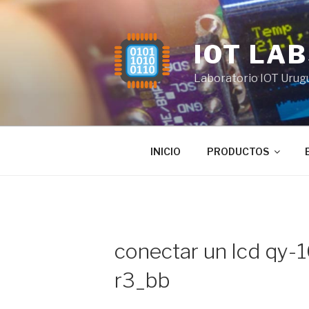
Saltar
al
contenido
IOT LA
Laboratorio IOT Urug
INICIO
PRODUCTOS
conectar un lcd qy-
r3_bb